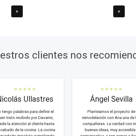
+
+
estros clientes nos recomien
★★★★★
★★★★★
icolás Ullastres
Ángel Sevilla
 tengo palabras para definir el
Planteamos el proyecto de
en trato recibido por Davanni,
remodelación con Ana una de 
sde la atención al cliente hasta
compañeras. La verdad con 
acabado de la cocina. La cocina
buenas ideas, muy accesible
 quedado impoluta cumpliendo
comunicativa, y con ganas e ilu