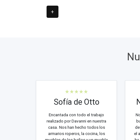
+
Nu
★★★★★
Sofía de Otto
N
Encantada con todo el trabajo
No
realizado por Davanni en nuestra
bu
casa. Nos han hecho todos los
de
armarios roperos, la cocina, los
el 
muebles de los baños y un mueble
ha