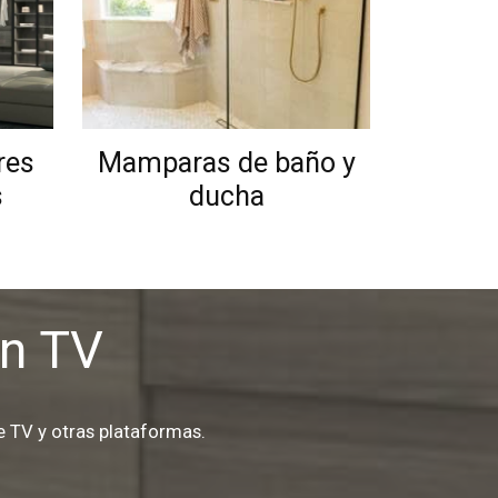
res
Mamparas de baño y
s
ducha
en TV
 TV y otras plataformas.