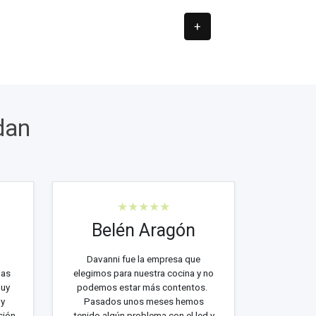
+
dan
★★★★★
Belén Aragón
Davanni fue la empresa que
las
elegimos para nuestra cocina y no
muy
podemos estar más contentos.
 y
Pasados unos meses hemos
sión
tenido algún problema con el led y