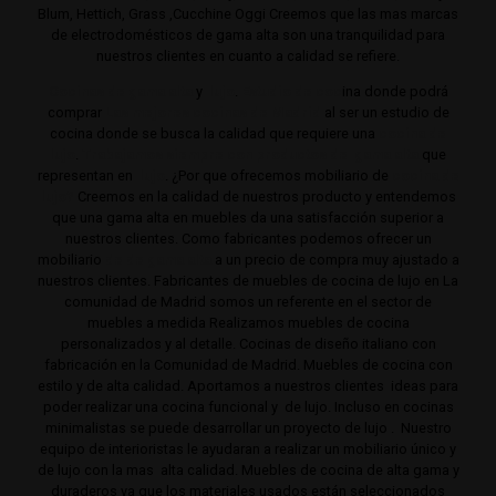
Blum, Hettich, Grass ,Cucchine Oggi Creemos que las mas marcas
de electrodomésticos de gama alta son una tranquilidad para
nuestros clientes en cuanto a calidad se refiere.
Cocinas de gama alta
y
lujo
.
Estudio de coc
ina donde podrá
comprar
Las mejores cocinas de Madrid
al ser un estudio de
cocina donde se busca la calidad que requiere una
cocina de
lujo
.
Trabajamos siempre con productos de gama alta
que
representan en
lujo
. ¿Por que ofrecemos mobiliario de
cocina de
lujo?
Creemos en la calidad de nuestros producto y entendemos
que una gama alta en muebles da una satisfacción superior a
nuestros clientes. Como fabricantes podemos ofrecer un
mobiliario
de de gama alta
a un precio de compra muy ajustado a
nuestros clientes. Fabricantes de muebles de cocina de lujo en La
comunidad de Madrid somos un referente en el sector de
muebles a medida Realizamos muebles de cocina
personalizados y al detalle. Cocinas de diseño italiano con
fabricación en la Comunidad de Madrid. Muebles de cocina con
estilo y de alta calidad. Aportamos a nuestros clientes ideas para
poder realizar una cocina funcional y de lujo. Incluso en cocinas
minimalistas se puede desarrollar un proyecto de lujo . Nuestro
equipo de interioristas le ayudaran a realizar un mobiliario único y
de lujo con la mas alta calidad. Muebles de cocina de alta gama y
duraderos ya que los materiales usados están seleccionados