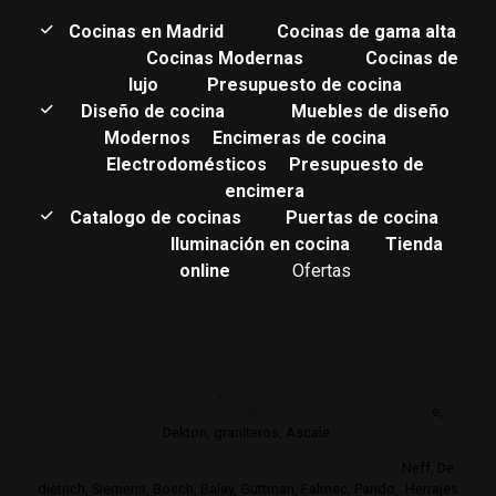
C
ocinas en Madrid
Cocinas de gama alta
Cocinas Modernas
Cocinas de
lujo
Presupuesto de cocina
Diseño de cocina
Muebles de diseño
Modernos
Encimeras de cocina
Electrodomésticos
Presupuesto de
encimera
Catalogo de cocinas
Puertas de cocina
Iluminación en cocina
Tienda
online
Ofertas
Estudio de muebles de cocina de gama alta y lujo.
Cocinas de
autor. Interiorismo de mobiliario de cocina.
Realizamos su estudio de mobiliario de cocina en gamas de
cocina altas y de lujo
,
Trabajamos con los mejores
distribuidores de encimeras
:
Neolith,
Compac,
Sileston
e,
Dekton, graniteros, Ascale.
Distribuimos electrodomésticos de gama alta y lujo
: Neff, De
dietrich, Siemens, Bosch, Balay, Guttman, Falmec, Pando,. Herrajes