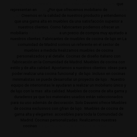
lujo
.
Trabajamos siempre con productos de gama alta
que
representan en
lujo
. ¿Por que ofrecemos mobiliario de
cocina de
lujo?
Creemos en la calidad de nuestros producto y entendemos
que una gama alta en muebles da una satisfacción superior a
nuestros clientes. Como fabricantes podemos ofrecer un
mobiliario
de de gama alta
a un precio de compra muy ajustado a
nuestros clientes. Fabricantes de muebles de cocina de lujo en La
comunidad de Madrid somos un referente en el sector de
muebles a medida Realizamos muebles de cocina
personalizados y al detalle. Cocinas de diseño italiano con
fabricación en la Comunidad de Madrid. Muebles de cocina con
estilo y de alta calidad. Aportamos a nuestros clientes ideas para
poder realizar una cocina funcional y de lujo. Incluso en cocinas
minimalistas se puede desarrollar un proyecto de lujo . Nuestro
equipo de interioristas le ayudaran a realizar un mobiliario único y
de lujo con la mas alta calidad. Muebles de cocina de alta gama y
duraderos ya que los materiales usados están seleccionados
para su uso además de decoración. Solo Davanni ofrece Muebles
de cocina exclusivos con gfran de lujo. Muebles de cocina de
gama alta y elegantes. accesibles para toda la Comunidad de
Madrid. Cocinas personalizadas. Realizamos nuestras
cocinas
de gama alta y lujo en Pozuelo, Boadilla,
Majadahonda, Las Rozas, Barrio de Salamanca, Alcobendas,