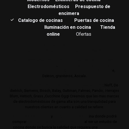
Electrodomésticos
Presupuesto de
encimera
Catalogo de cocinas
Puertas de cocina
Iluminación en cocina
Tienda
online
Ofertas
Estudio de muebles de cocina de gama alta y lujo.
Cocinas de
autor. Interiorismo de mobiliario de cocina.
Realizamos su estudio de mobiliario de cocina en gamas de
cocina altas y de lujo
,
Trabajamos con los mejores
distribuidores de encimeras
:
Neolith,
Compac,
Sileston
e,
Dekton, graniteros, Ascale.
Distribuimos electrodomésticos de gama alta y lujo
: Neff, De
dietrich, Siemens, Bosch, Balay, Guttman, Falmec, Pando,. Herrajes
Blum, Hettich, Grass ,Cucchine Oggi Creemos que las mas marcas
de electrodomésticos de gama alta son una tranquilidad para
nuestros clientes en cuanto a calidad se refiere.
Cocinas de gama alta
y
lujo
.
Estudio de coc
ina donde podrá
comprar
Las mejores cocinas de Madrid
al ser un estudio de
cocina donde se busca la calidad que requiere una
cocina de