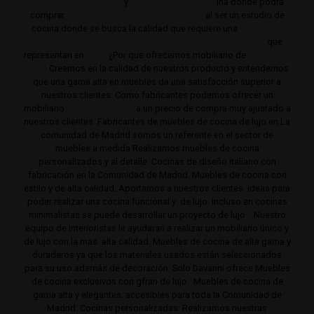
Cocinas de gama alta
y
lujo
.
Estudio de coc
ina donde podrá
comprar
Las mejores cocinas de Madrid
al ser un estudio de
cocina donde se busca la calidad que requiere una
cocina de
lujo
.
Trabajamos siempre con productos de gama alta
que
representan en
lujo
. ¿Por que ofrecemos mobiliario de
cocina de
lujo?
Creemos en la calidad de nuestros producto y entendemos
que una gama alta en muebles da una satisfacción superior a
nuestros clientes. Como fabricantes podemos ofrecer un
mobiliario
de de gama alta
a un precio de compra muy ajustado a
nuestros clientes. Fabricantes de muebles de cocina de lujo en La
comunidad de Madrid somos un referente en el sector de
muebles a medida Realizamos muebles de cocina
personalizados y al detalle. Cocinas de diseño italiano con
fabricación en la Comunidad de Madrid. Muebles de cocina con
estilo y de alta calidad. Aportamos a nuestros clientes ideas para
poder realizar una cocina funcional y de lujo. Incluso en cocinas
minimalistas se puede desarrollar un proyecto de lujo . Nuestro
equipo de interioristas le ayudaran a realizar un mobiliario único y
de lujo con la mas alta calidad. Muebles de cocina de alta gama y
duraderos ya que los materiales usados están seleccionados
para su uso además de decoración. Solo Davanni ofrece Muebles
de cocina exclusivos con gfran de lujo. Muebles de cocina de
gama alta y elegantes. accesibles para toda la Comunidad de
Madrid. Cocinas personalizadas. Realizamos nuestras