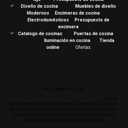
Diseño de cocina
Muebles de diseño
Modernos
Encimeras de cocina
Electrodomésticos
Presupuesto de
encimera
Catalogo de cocinas
Puertas de cocina
Iluminación en cocina
Tienda
online
Ofertas
Estudio de muebles de cocina de gama alta y lujo.
Cocinas de
autor. Interiorismo de mobiliario de cocina.
Realizamos su estudio de mobiliario de cocina en gamas de
cocina altas y de lujo
,
Trabajamos con los mejores
distribuidores de encimeras
:
Neolith,
Compac,
Sileston
e,
Dekton, graniteros, Ascale.
Distribuimos electrodomésticos de gama alta y lujo
: Neff, De
dietrich, Siemens, Bosch, Balay, Guttman, Falmec, Pando,. Herrajes
Blum, Hettich, Grass ,Cucchine Oggi Creemos que las mas marcas
de electrodomésticos de gama alta son una tranquilidad para
nuestros clientes en cuanto a calidad se refiere.