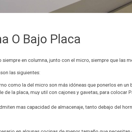
a O Bajo Placa
siempre en columna, junto con el micro, siempre que las me
son las siguientes:
orno como la del micro son más idóneas que ponerlos en un b
 de la placa, muy util con cajones y gavetas, para colocar Pa
 admiten mas capacidad de almacenaje, tanto debajo del ho
cesario en algunas cocinas de menor tamaño que necesitan d