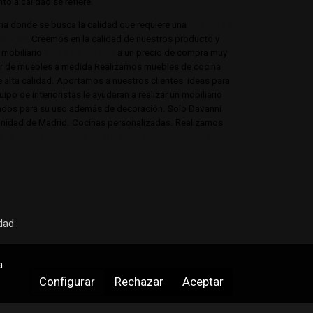
o a calidad se refiere.
ina donde se busca la calidad que requiere una
cocina de
e lujo?
Creemos en la calidad de nuestros producto y
mobiliario
de de gama alta
a un precio de compra muy
tor de muebles a medida Realizamos muebles de cocina
e alta calidad. Aportamos a nuestros clientes ideas para
po de interioristas le ayudaran a realizar un mobiliario
onados para su uso además de decoración. Solo Davanni
munidad de Madrid. Cocinas personalizadas. Realizamos
 Mirasierra, Serrano, Viso, Villafranca, Sierra
idad
a
Configurar
Rechazar
Aceptar