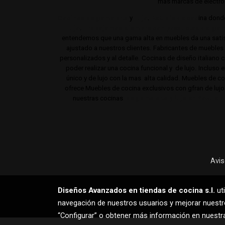
mas marcas de electrod
Cocinas de gama alta
y
lujo
.
Estudio de coc
ina dond
lujo
.
Trabajamos siempre con productos de gam
entendemos que una gama alta en muebles da una satisf
ajustado a nuestros clientes. Fabricantes de mueble
personalizados y al detalle. Cocinas de diseño italiano
poder realizar una cocina funcional y de lujo. Incluso 
único y de lujo con la mas alta calidad. Muebles de 
ofrece Muebles de cocina exclusivos con gfran de luj
nuestras cocinas
de gama alta y lujo en Pozuelo
Avis
Diseños Avanzados en tiendas de cocina s.l.
uti
navegación de nuestros usuarios y mejorar nuestro
“Configurar” o obtener más información en nuest