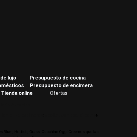
de lujo
Presupuesto de cocina
omésticos
Presupuesto de encimera
Tienda online
Ofertas
iario de cocina.
buidores de encimeras
:
Neolith,
Compac,
Sileston
e,
jes Blum, Hettich, Grass ,Cucchine Oggi Creemos que las