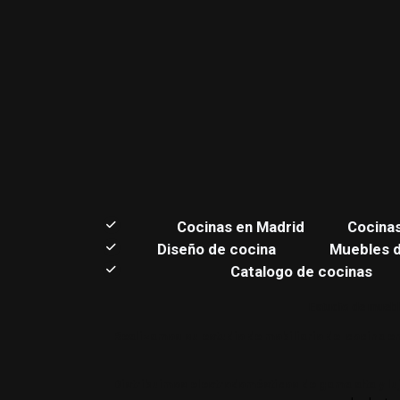
C
ocinas en Madrid
Cocina
Diseño de cocina
Muebles 
Catalogo de cocinas
Estudio de muebl
Realizamos su estudio de mobiliario de cocina en
Distribuimos electrodomésticos de gama alta y lu