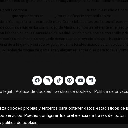
omésticos de gama alta son una tranquilidad para nuestros clientes en cuant
e podrá comprar
Las mejores cocinas de Madrid
al ser un estudio de coc
a alta
que representan en
lujo
. ¿Por que ofrecemos mobiliario de
cocina d
acción superior a nuestros clientes. Como fabricantes podemos ofrecer un 
s de cocina de lujo en La comunidad de Madrid somos un referente en el sec
 con fabricación en la Comunidad de Madrid. Muebles de cocina con estilo y d
en cocinas minimalistas se puede desarrollar un proyecto de lujo . Nuestro equi
cocina de alta gama y duraderos ya que los materiales usados están selecci
o. Muebles de cocina de gama alta y elegantes. accesibles para toda la Co
, Boadilla, Majadahonda, Las Rozas, Barrio de Salamanca, Alcobendas,
noroeste, Aravaca y toda la Comunidad de Madrid.
o legal
Política de cookies
Gestión de cookies
Política de privac
liza cookies propias y terceros para obtener datos estadísticos de l
s servicios. Puedes configurar tus preferencias a través del botón
ra
política de cookies
.