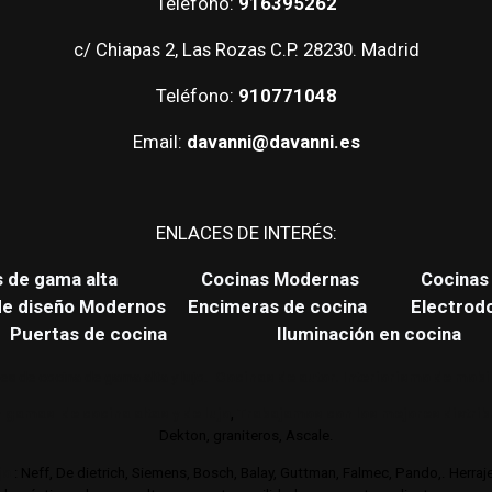
Teléfono:
916395262
c/ Chiapas 2, Las Rozas C.P. 28230. Madrid
Teléfono:
910771048
Email:
davanni@davanni.es
ENLACES DE INTERÉS:
s de gama alta
Cocinas Modernas
Cocinas 
de diseño Modernos
Encimeras de cocina
Electrod
Puertas de cocina
Iluminación en cocina
es de cocina de gama alta y lujo.
Cocinas de autor. Interiorismo de mobil
 gamas de cocina altas y de lujo
,
Trabajamos con los mejores distri
Dekton, graniteros, Ascale.
jo
: Neff, De dietrich, Siemens, Bosch, Balay, Guttman, Falmec, Pando,. Herra