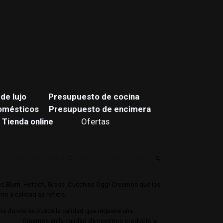
de lujo
Presupuesto de cocina
omésticos
Presupuesto de encimera
Tienda online
Ofertas
iario de cocina.
buidores de encimeras
:
Neolith,
Compac,
Sileston
e,
jes Blum, Hettich, Grass ,Cucchine Oggi Creemos que las
o a calidad se refiere.
ina donde se busca la calidad que requiere una
cocina de
e lujo?
Creemos en la calidad de nuestros producto y