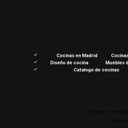
C
ocinas en Madrid
Cocina
Diseño de cocina
Muebles 
Catalogo de cocinas
Estudio de muebl
Realizamos su estudio de mobiliario de cocina en
Distribuimos electrodomésticos de gama alta y lu
mas marcas de electrod
Cocinas de gama alta
y
lujo
.
Estudio de coc
ina dond
lujo
.
Trabajamos siempre con productos de gam