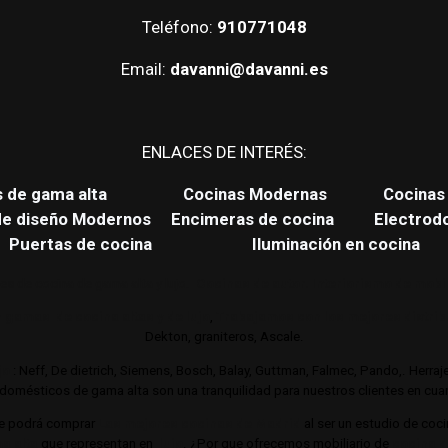
Teléfono:
910771048
Email:
davanni@davanni.es
ENLACES DE INTERÉS:
s de gama alta
Cocinas Modernas
Cocinas 
de diseño Modernos
Encimeras de cocina
Electrod
Puertas de cocina
Iluminación en cocina
es de cocina de gama alta y lujo.
Cocinas de autor. Interiorismo de mobil
 gamas de cocina altas y de lujo
,
Trabajamos con los mejores distri
Dekton, graniteros, Ascale.
jo
: Neff, De dietrich, Siemens, Bosch, Balay, Guttman, Falmec, Pando,. Herra
omésticos de gama alta son una tranquilidad para nuestros clientes en cuant
e podrá comprar
Las mejores cocinas de Madrid
al ser un estudio de coc
a alta
que representan en
lujo
. ¿Por que ofrecemos mobiliario de
cocina d