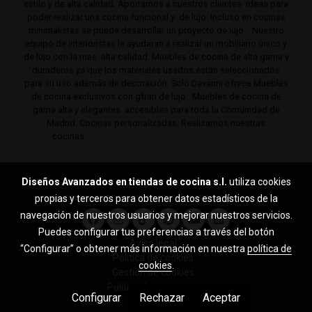
estilo y de alta calidad. Aportamos a nuestros clientes ideas para
poder realizar una cocina funcional y de lujo. Incluso en cocinas
minimalistas se puede desarrollar un proyecto de lujo . Nuestro
equipo de interioristas le ayudaran a realizar un mobiliario único y
de lujo con la mas alta calidad. Muebles de cocina de alta gama y
duraderos ya que los materiales usados están seleccionados
para su uso además de decoración. Solo Davanni ofrece Muebles
de cocina exclusivos con gfran de lujo. Muebles de cocina de
gama alta y elegantes. accesibles para toda la Comunidad de
Madrid. Cocinas personalizadas. Realizamos nuestras
cocinas
de gama alta y lujo en Pozuelo, Boadilla,
Majadahonda, Las Rozas, Barrio de Salamanca, Alcobendas,
Mirasierra, Serrano, Viso, Villafranca, Sierra noroeste,
Aravaca y toda la Comunidad de Madrid.
Diseños Avanzados en tiendas de cocina s.l.
utiliza cookies
propias y terceros para obtener datos estadísticos de la
navegación de nuestros usuarios y mejorar nuestros servicios.
Puedes configurar tus preferencias a través del botón
Aviso legal
“Configurar” o obtener más información en nuestra
política de
Política de cookies
cookies
.
Gestión de cookies
Política de privacidad
Configurar
Rechazar
Aceptar