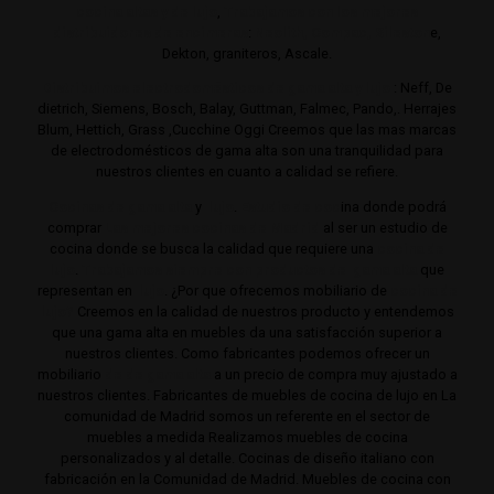
cocina altas y de lujo
,
Trabajamos con los mejores
distribuidores de encimeras
:
Neolith,
Compac,
Sileston
e,
Dekton, graniteros, Ascale.
Distribuimos electrodomésticos de gama alta y lujo
: Neff, De
dietrich, Siemens, Bosch, Balay, Guttman, Falmec, Pando,. Herrajes
Blum, Hettich, Grass ,Cucchine Oggi Creemos que las mas marcas
de electrodomésticos de gama alta son una tranquilidad para
nuestros clientes en cuanto a calidad se refiere.
Cocinas de gama alta
y
lujo
.
Estudio de coc
ina donde podrá
comprar
Las mejores cocinas de Madrid
al ser un estudio de
cocina donde se busca la calidad que requiere una
cocina de
lujo
.
Trabajamos siempre con productos de gama alta
que
representan en
lujo
. ¿Por que ofrecemos mobiliario de
cocina de
lujo?
Creemos en la calidad de nuestros producto y entendemos
que una gama alta en muebles da una satisfacción superior a
nuestros clientes. Como fabricantes podemos ofrecer un
mobiliario
de de gama alta
a un precio de compra muy ajustado a
nuestros clientes. Fabricantes de muebles de cocina de lujo en La
comunidad de Madrid somos un referente en el sector de
muebles a medida Realizamos muebles de cocina
personalizados y al detalle. Cocinas de diseño italiano con
fabricación en la Comunidad de Madrid. Muebles de cocina con