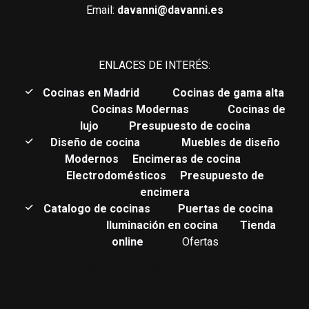
Email:
davanni@davanni.es
ENLACES DE INTERÉS:
C
ocinas en Madrid
Cocinas de gama alta
Cocinas Modernas
Cocinas de
lujo
Presupuesto de cocina
Diseño de cocina
Muebles de diseño
Modernos
Encimeras de cocina
Electrodomésticos
Presupuesto de
encimera
Catalogo de cocinas
Puertas de cocina
Iluminación en cocina
Tienda
online
Ofertas
Estudio de muebles de cocina de gama alta y lujo.
Cocinas de
autor. Interiorismo de mobiliario de cocina.
Realizamos su estudio de mobiliario de cocina en gamas de