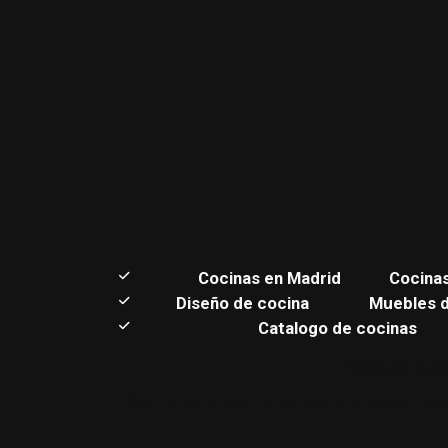
C
ocinas en Madrid
Cocina
Diseño de cocina
Muebles 
Catalogo de cocinas
Estudio de muebl
Realizamos su estudio de mobiliario de cocina en