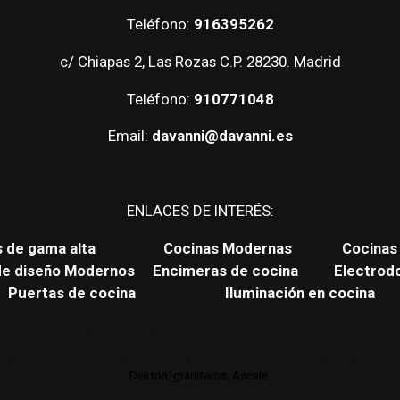
Teléfono:
916395262
c/ Chiapas 2, Las Rozas C.P. 28230. Madrid
Teléfono:
910771048
Email:
davanni@davanni.es
ENLACES DE INTERÉS:
s de gama alta
Cocinas Modernas
Cocinas 
de diseño Modernos
Encimeras de cocina
Electrod
Puertas de cocina
Iluminación en cocina
es de cocina de gama alta y lujo.
Cocinas de autor. Interiorismo de mobil
 gamas de cocina altas y de lujo
,
Trabajamos con los mejores distri
Dekton, graniteros, Ascale.