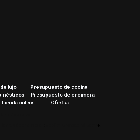
de lujo
Presupuesto de cocina
omésticos
Presupuesto de encimera
Tienda online
Ofertas
iario de cocina.
buidores de encimeras
:
Neolith,
Compac,
Sileston
e,