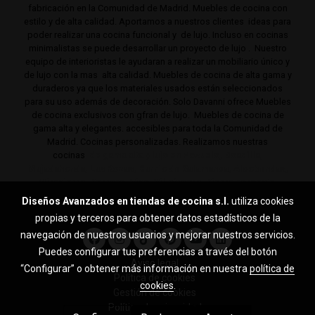
fabricación en la Comunidad de Madrid. Muebles de cocina con
estilo y de alta calidad. Aportamos a nuestros clientes ideas para
poder realizar una cocina funcional y de lujo. Incluso en cocinas
minimalistas se puede desarrollar un proyecto de lujo . Nuestro
equipo de interioristas le ayudaran a realizar un mobiliario único y
de lujo con la mas alta calidad. Muebles de cocina de alta gama y
duraderos ya que los materiales usados están seleccionados
para su uso además de decoración. Solo Davanni ofrece Muebles
de cocina exclusivos con gfran de lujo. Muebles de cocina de
gama alta y elegantes. accesibles para toda la Comunidad de
Madrid. Cocinas personalizadas. Realizamos nuestras
cocinas
de gama alta y lujo en Pozuelo, Boadilla,
Majadahonda, Las Rozas, Barrio de Salamanca, Alcobendas,
Mirasierra, Serrano, Viso, Villafranca, Sierra noroeste,
Aravaca y toda la Comunidad de Madrid.
Diseños Avanzados en tiendas de cocina s.l.
utiliza cookies
propias y terceros para obtener datos estadísticos de la
navegación de nuestros usuarios y mejorar nuestros servicios.
Puedes configurar tus preferencias a través del botón
Aviso legal
“Configurar” o obtener más información en nuestra
política de
Política de cookies
cookies
.
Gestión de cookies
Política de privacidad