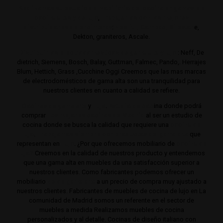
Realizamos su estudio de mobiliario de cocina en gamas de
cocina altas y de lujo
,
Trabajamos con los mejores
distribuidores de encimeras
:
Neolith,
Compac,
Sileston
e,
Dekton, graniteros, Ascale.
Distribuimos electrodomésticos de gama alta y lujo
: Neff, De
dietrich, Siemens, Bosch, Balay, Guttman, Falmec, Pando,. Herrajes
Blum, Hettich, Grass ,Cucchine Oggi Creemos que las mas marcas
de electrodomésticos de gama alta son una tranquilidad para
nuestros clientes en cuanto a calidad se refiere.
Cocinas de gama alta
y
lujo
.
Estudio de coc
ina donde podrá
comprar
Las mejores cocinas de Madrid
al ser un estudio de
cocina donde se busca la calidad que requiere una
cocina de
lujo
.
Trabajamos siempre con productos de gama alta
que
representan en
lujo
. ¿Por que ofrecemos mobiliario de
cocina de
lujo?
Creemos en la calidad de nuestros producto y entendemos
que una gama alta en muebles da una satisfacción superior a
nuestros clientes. Como fabricantes podemos ofrecer un
mobiliario
de de gama alta
a un precio de compra muy ajustado a
nuestros clientes. Fabricantes de muebles de cocina de lujo en La
comunidad de Madrid somos un referente en el sector de
muebles a medida Realizamos muebles de cocina
personalizados y al detalle. Cocinas de diseño italiano con