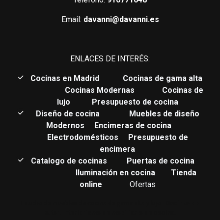
Email:
davanni@davanni.es
ENLACES DE INTERÉS:
C
ocinas en Madrid
Cocinas de gama alta
Cocinas Modernas
Cocinas de
lujo
Presupuesto de cocina
Diseño de cocina
Muebles de diseño
Modernos
Encimeras de cocina
Electrodomésticos
Presupuesto de
encimera
Catalogo de cocinas
Puertas de cocina
Iluminación en cocina
Tienda
online
Ofertas
Estudio de muebles de cocina de gama alta y lujo.
Cocinas de
autor. Interiorismo de mobiliario de cocina.