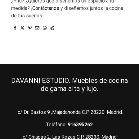
¿Y tú? ¿Quieres que diseñemos un espacio a tu
medida? ¡
Contáctanos
y diseñemos juntos la cocina
de tus sueños!
DAVANNI ESTUDIO. Muebles de cocina
de gama alta y lujo.
c/ Dr. Bastos 9 ,Majadahonda C.P. 28220. Madrid.
Teléfono:
916395262
c/ Chiapas 2, Las Rozas C.P. 28230. Madrid