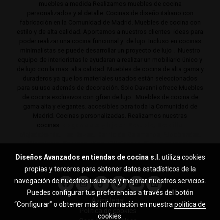
muebles a medida Realizamos muebles de cocina
personalizados y al detalle. Cocinas de diseño italiano con
fabricación en la Comunidad de Madrid. Muebles de cocina con
estilo y de alta calidad. Aportamos a nuestros clientes ideas para
poder realizar una cocina funcional y de lujo. Incluso en cocinas
minimalistas se puede desarrollar un proyecto de lujo . Nuestro
equipo de interioristas le ayudaran a realizar un mobiliario único y
de lujo con la mas alta calidad. Muebles de cocina de alta gama y
duraderos ya que los materiales usados están seleccionados
para su uso además de decoración. Solo Davanni ofrece Muebles
de cocina exclusivos con gfran de lujo. Muebles de cocina de
gama alta y elegantes. accesibles para toda la Comunidad de
Madrid. Cocinas personalizadas. Realizamos nuestras
cocinas
de gama alta y lujo en Pozuelo, Boadilla,
Majadahonda, Las Rozas, Barrio de Salamanca, Alcobendas,
Mirasierra, Serrano, Viso, Villafranca, Sierra noroeste,
Aravaca y toda la Comunidad de Madrid.
Diseños Avanzados en tiendas de cocina s.l.
utiliza cookies
propias y terceros para obtener datos estadísticos de la
navegación de nuestros usuarios y mejorar nuestros servicios.
Puedes configurar tus preferencias a través del botón
Aviso legal
“Configurar” o obtener más información en nuestra
política de
Política de cookies
cookies
.