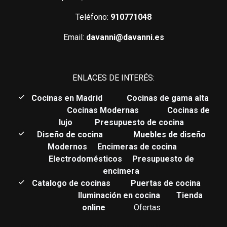
Teléfono:
910771048
Email:
davanni@davanni.es
ENLACES DE INTERÉS:
C
ocinas en Madrid
Cocinas de gama alta
Cocinas Modernas
Cocinas de
lujo
Presupuesto de cocina
Diseño de cocina
Muebles de diseño
Modernos
Encimeras de cocina
Electrodomésticos
Presupuesto de
encimera
Catalogo de cocinas
Puertas de cocina
Iluminación en cocina
Tienda
online
Ofertas
Estudio de muebles de cocina de gama alta y lujo.
Cocinas de