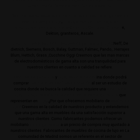
autor. Interiorismo de mobiliario de cocina.
Realizamos su estudio de mobiliario de cocina en gamas de
cocina altas y de lujo
,
Trabajamos con los mejores
distribuidores de encimeras
:
Neolith,
Compac,
Sileston
e,
Dekton, graniteros, Ascale.
Distribuimos electrodomésticos de gama alta y lujo
: Neff, De
dietrich, Siemens, Bosch, Balay, Guttman, Falmec, Pando,. Herrajes
Blum, Hettich, Grass ,Cucchine Oggi Creemos que las mas marcas
de electrodomésticos de gama alta son una tranquilidad para
nuestros clientes en cuanto a calidad se refiere.
Cocinas de gama alta
y
lujo
.
Estudio de coc
ina donde podrá
comprar
Las mejores cocinas de Madrid
al ser un estudio de
cocina donde se busca la calidad que requiere una
cocina de
lujo
.
Trabajamos siempre con productos de gama alta
que
representan en
lujo
. ¿Por que ofrecemos mobiliario de
cocina de
lujo?
Creemos en la calidad de nuestros producto y entendemos
que una gama alta en muebles da una satisfacción superior a
nuestros clientes. Como fabricantes podemos ofrecer un
mobiliario
de de gama alta
a un precio de compra muy ajustado a
nuestros clientes. Fabricantes de muebles de cocina de lujo en La
comunidad de Madrid somos un referente en el sector de