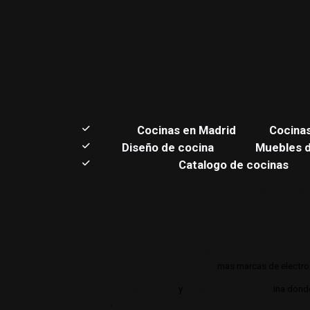
C
ocinas en Madrid
Cocina
Diseño de cocina
Muebles 
Catalogo de cocinas
Estudio de muebl
Realizamos su estudio de mobiliario de cocina en
Distribuimos electrodomésticos de gama alta y lu
mas marcas de electrod
Cocinas de gama alta
y
lujo
.
Estudio de coc
ina dond
lujo
.
Trabajamos siempre con productos de gam