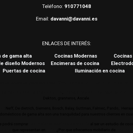
Teléfono:
910771048
Email:
davanni@davanni.es
ENLACES DE INTERÉS:
s de gama alta
Cocinas Modernas
Cocinas 
de diseño Modernos
Encimeras de cocina
Electrod
Puertas de cocina
Iluminación en cocina
es de cocina de gama alta y lujo.
Cocinas de autor. Interiorismo de mobil
 gamas de cocina altas y de lujo
,
Trabajamos con los mejores distri
Dekton, graniteros, Ascale.
jo
: Neff, De dietrich, Siemens, Bosch, Balay, Guttman, Falmec, Pando,. Herra
omésticos de gama alta son una tranquilidad para nuestros clientes en cuant
e podrá comprar
Las mejores cocinas de Madrid
al ser un estudio de coc
a alta
que representan en
lujo
. ¿Por que ofrecemos mobiliario de
cocina d