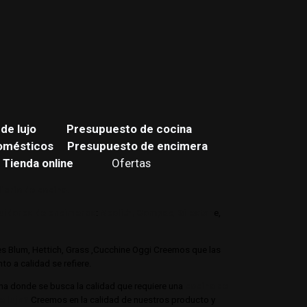
de lujo
Presupuesto de cocina
omésticos
Presupuesto de encimera
Tienda online
Ofertas
iario de cocina.
buidores de encimeras
:
Neolith,
Compac,
Sileston
e,
jes Blum, Hettich, Grass ,Cucchine Oggi Creemos que las
o a calidad se refiere.
ina donde se busca la calidad que requiere una
cocina de
e lujo?
Creemos en la calidad de nuestros producto y