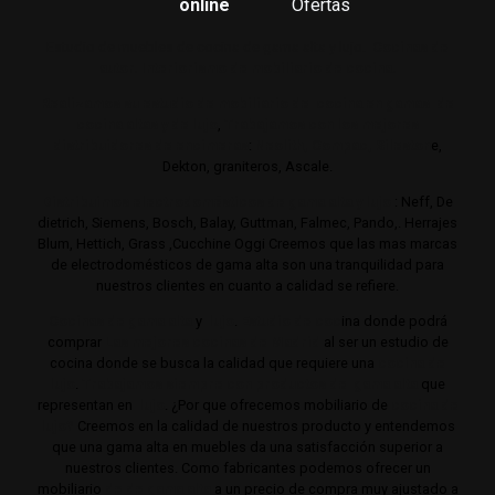
online
Ofertas
Estudio de muebles de cocina de gama alta y lujo.
Cocinas de
autor. Interiorismo de mobiliario de cocina.
Realizamos su estudio de mobiliario de cocina en gamas de
cocina altas y de lujo
,
Trabajamos con los mejores
distribuidores de encimeras
:
Neolith,
Compac,
Sileston
e,
Dekton, graniteros, Ascale.
Distribuimos electrodomésticos de gama alta y lujo
: Neff, De
dietrich, Siemens, Bosch, Balay, Guttman, Falmec, Pando,. Herrajes
Blum, Hettich, Grass ,Cucchine Oggi Creemos que las mas marcas
de electrodomésticos de gama alta son una tranquilidad para
nuestros clientes en cuanto a calidad se refiere.
Cocinas de gama alta
y
lujo
.
Estudio de coc
ina donde podrá
comprar
Las mejores cocinas de Madrid
al ser un estudio de
cocina donde se busca la calidad que requiere una
cocina de
lujo
.
Trabajamos siempre con productos de gama alta
que
representan en
lujo
. ¿Por que ofrecemos mobiliario de
cocina de
lujo?
Creemos en la calidad de nuestros producto y entendemos
que una gama alta en muebles da una satisfacción superior a
nuestros clientes. Como fabricantes podemos ofrecer un
mobiliario
de de gama alta
a un precio de compra muy ajustado a