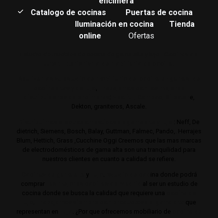
encimera
Catalogo de cocinas
Puertas de cocina
Iluminación en cocina
Tienda
online
Ofertas
Estudio de muebles de cocina de gama alta y lujo.
Cocinas de
autor. Interiorismo de mobiliario de cocina.
Realizamos su estudio de mobiliario de cocina en gamas de
cocina altas y de lujo
,
Trabajamos con los mejores
distribuidores de encimeras
:
Neolith,
Compac,
Sileston
e,
Dekton, graniteros, Ascale.
Distribuimos electrodomésticos de gama alta y lujo
: Neff, De
dietrich, Siemens, Bosch, Balay, Guttman, Falmec, Pando,. Herrajes
Blum, Hettich, Grass ,Cucchine Oggi Creemos que las mas marcas
de electrodomésticos de gama alta son una tranquilidad para
nuestros clientes en cuanto a calidad se refiere.
Cocinas de gama alta
y
lujo
.
Estudio de coc
ina donde podrá
comprar
Las mejores cocinas de Madrid
al ser un estudio de
cocina donde se busca la calidad que requiere una
cocina de
lujo
.
Trabajamos siempre con productos de gama alta
que
representan en
lujo
. ¿Por que ofrecemos mobiliario de
cocina de