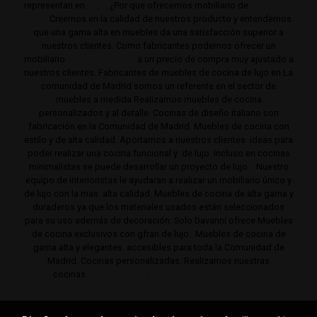
representan en
lujo
. ¿Por que ofrecemos mobiliario de
cocina de
lujo?
Creemos en la calidad de nuestros producto y entendemos
que una gama alta en muebles da una satisfacción superior a
nuestros clientes. Como fabricantes podemos ofrecer un
mobiliario
de de gama alta
a un precio de compra muy ajustado a
nuestros clientes. Fabricantes de muebles de cocina de lujo en La
comunidad de Madrid somos un referente en el sector de
muebles a medida Realizamos muebles de cocina
personalizados y al detalle. Cocinas de diseño italiano con
fabricación en la Comunidad de Madrid. Muebles de cocina con
estilo y de alta calidad. Aportamos a nuestros clientes ideas para
poder realizar una cocina funcional y de lujo. Incluso en cocinas
minimalistas se puede desarrollar un proyecto de lujo . Nuestro
equipo de interioristas le ayudaran a realizar un mobiliario único y
de lujo con la mas alta calidad. Muebles de cocina de alta gama y
duraderos ya que los materiales usados están seleccionados
para su uso además de decoración. Solo Davanni ofrece Muebles
de cocina exclusivos con gfran de lujo. Muebles de cocina de
gama alta y elegantes. accesibles para toda la Comunidad de
Madrid. Cocinas personalizadas. Realizamos nuestras
cocinas
de gama alta y lujo en Pozuelo, Boadilla,
Majadahonda, Las Rozas, Barrio de Salamanca, Alcobendas,
Mirasierra, Serrano, Viso, Villafranca, Sierra noroeste,
Aravaca y toda la Comunidad de Madrid.