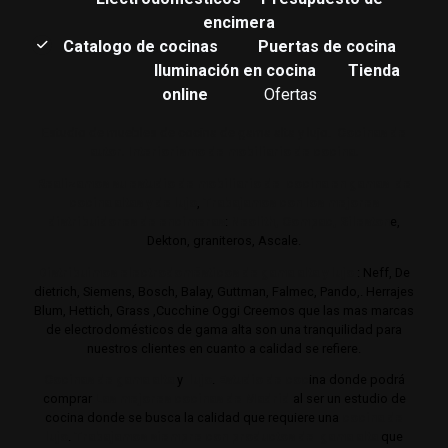
encimera
Catalogo de cocinas
Puertas de cocina
Iluminación en cocina
Tienda
online
Ofertas
Estudio de muebles de cocina de gama alta y lujo.
Cocinas de
autor. Interiorismo de mobiliario de cocina.
Realizamos su estudio de mobiliario de cocina en gamas de
cocina altas y de lujo
,
Trabajamos con los mejores
distribuidores de encimeras
:
Neolith,
Compac,
Sileston
e,
Dekton, graniteros, Ascale.
Distribuimos electrodomésticos de gama alta y lujo
: Neff, De
dietrich, Siemens, Bosch, Balay, Guttman, Falmec, Pando,. Herrajes
Blum, Hettich, Grass ,Cucchine Oggi Creemos que las mas marcas
de electrodomésticos de gama alta son una tranquilidad para
nuestros clientes en cuanto a calidad se refiere.
Cocinas de gama alta
y
lujo
.
Estudio de coc
ina donde podrá
comprar
Las mejores cocinas de Madrid
al ser un estudio de
cocina donde se busca la calidad que requiere una
cocina de
lujo
.
Trabajamos siempre con productos de gama alta
que