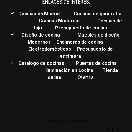
ENLACES DE INTERÉS:
C
ocinas en Madrid
Cocinas de gama alta
Cocinas Modernas
Cocinas de
lujo
Presupuesto de cocina
Diseño de cocina
Muebles de diseño
Modernos
Encimeras de cocina
Electrodomésticos
Presupuesto de
encimera
Catalogo de cocinas
Puertas de cocina
Iluminación en cocina
Tienda
online
Ofertas
Estudio de muebles de cocina de gama alta y lujo.
Cocinas de
autor. Interiorismo de mobiliario de cocina.
Realizamos su estudio de mobiliario de cocina en gamas de
cocina altas y de lujo
,
Trabajamos con los mejores
distribuidores de encimeras
:
Neolith,
Compac,
Sileston
e,
Dekton, graniteros, Ascale.
Distribuimos electrodomésticos de gama alta y lujo
: Neff, De