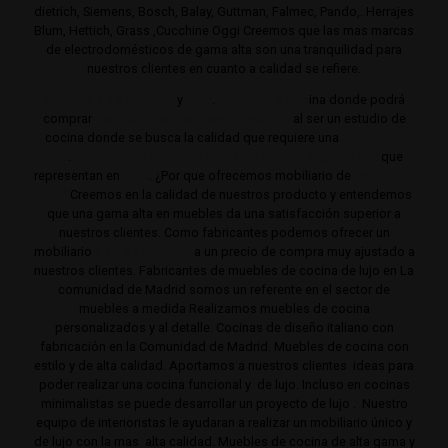
dietrich, Siemens, Bosch, Balay, Guttman, Falmec, Pando,. Herrajes
Blum, Hettich, Grass ,Cucchine Oggi Creemos que las mas marcas
de electrodomésticos de gama alta son una tranquilidad para
nuestros clientes en cuanto a calidad se refiere.
Cocinas de gama alta
y
lujo
.
Estudio de coc
ina donde podrá
comprar
Las mejores cocinas de Madrid
al ser un estudio de
cocina donde se busca la calidad que requiere una
cocina de
lujo
.
Trabajamos siempre con productos de gama alta
que
representan en
lujo
. ¿Por que ofrecemos mobiliario de
cocina de
lujo?
Creemos en la calidad de nuestros producto y entendemos
que una gama alta en muebles da una satisfacción superior a
nuestros clientes. Como fabricantes podemos ofrecer un
mobiliario
de de gama alta
a un precio de compra muy ajustado a
nuestros clientes. Fabricantes de muebles de cocina de lujo en La
comunidad de Madrid somos un referente en el sector de
muebles a medida Realizamos muebles de cocina
personalizados y al detalle. Cocinas de diseño italiano con
fabricación en la Comunidad de Madrid. Muebles de cocina con
estilo y de alta calidad. Aportamos a nuestros clientes ideas para
poder realizar una cocina funcional y de lujo. Incluso en cocinas
minimalistas se puede desarrollar un proyecto de lujo . Nuestro
equipo de interioristas le ayudaran a realizar un mobiliario único y
de lujo con la mas alta calidad. Muebles de cocina de alta gama y