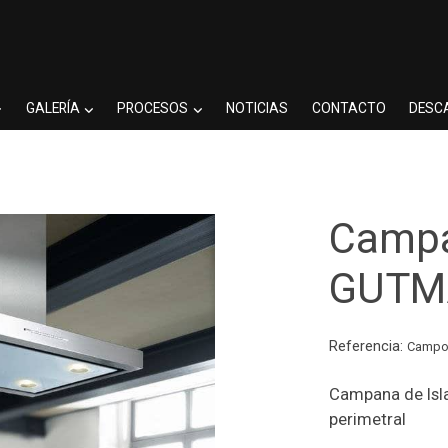
GALERÍA
PROCESOS
NOTICIAS
CONTACTO
DESC
Campa
GUTM
Referencia:
Camp
Campana de Is
perimetral