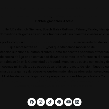
es de cocina de gama alta y lujo.
Cocinas de autor. Interiorismo de mobil
 gamas de cocina altas y de lujo
,
Trabajamos con los mejores distri
Dekton, graniteros, Ascale.
jo
: Neff, De dietrich, Siemens, Bosch, Balay, Guttman, Falmec, Pando,. Herra
omésticos de gama alta son una tranquilidad para nuestros clientes en cuant
e podrá comprar
Las mejores cocinas de Madrid
al ser un estudio de coc
a alta
que representan en
lujo
. ¿Por que ofrecemos mobiliario de
cocina d
acción superior a nuestros clientes. Como fabricantes podemos ofrecer un 
s de cocina de lujo en La comunidad de Madrid somos un referente en el sec
 con fabricación en la Comunidad de Madrid. Muebles de cocina con estilo y d
en cocinas minimalistas se puede desarrollar un proyecto de lujo . Nuestro equi
cocina de alta gama y duraderos ya que los materiales usados están selecci
o. Muebles de cocina de gama alta y elegantes. accesibles para toda la Co
, Boadilla, Majadahonda, Las Rozas, Barrio de Salamanca, Alcobendas,
noroeste, Aravaca y toda la Comunidad de Madrid.