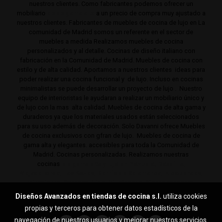
nuestros clientes. Como fabricantes podemos ofrecer un
mobiliario
de de gama alta
a un precio de compra muy ajustado a
nuestros clientes. Fabricantes de muebles de cocina de lujo en La
comunidad de Madrid somos un referente en el sector de
muebles a medida Realizamos muebles de cocina
personalizados y al detalle. Cocinas de diseño italiano con
fabricación en la Comunidad de Madrid. Muebles de cocina con
estilo y de alta calidad. Aportamos a nuestros clientes ideas para
poder realizar una cocina funcional y de lujo. Incluso en cocinas
minimalistas se puede desarrollar un proyecto de lujo . Nuestro
equipo de interioristas le ayudaran a realizar un mobiliario único y
de lujo con la mas alta calidad. Muebles de cocina de alta gama y
duraderos ya que los materiales usados están seleccionados
para su uso además de decoración. Solo Davanni ofrece Muebles
de cocina exclusivos con gfran de lujo. Muebles de cocina de
gama alta y elegantes. accesibles para toda la Comunidad de
Madrid. Cocinas personalizadas. Realizamos nuestras
cocinas
de gama alta y lujo en Pozuelo, Boadilla,
Majadahonda, Las Rozas, Barrio de Salamanca, Alcobendas,
Mirasierra, Serrano, Viso, Villafranca, Sierra noroeste,
Aravaca y toda la Comunidad de Madrid.
Diseños Avanzados en tiendas de cocina s.l.
utiliza cookies
propias y terceros para obtener datos estadísticos de la
navegación de nuestros usuarios y mejorar nuestros servicios.