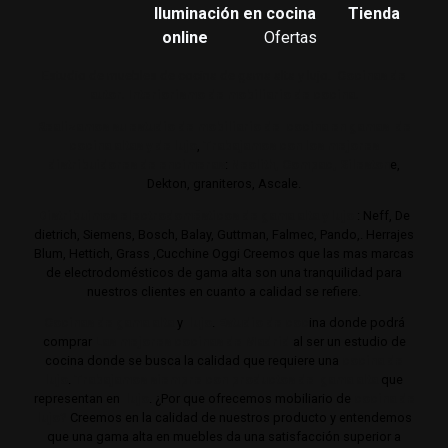
Iluminación en cocina
Tienda
online
Ofertas
Estudio de muebles de cocina de gama alta y lujo.
Cocinas de
autor. Interiorismo de mobiliario de cocina.
Realizamos su estudio de mobiliario de cocina en gamas de
cocina altas y de lujo
,
Trabajamos con los mejores
distribuidores de encimeras
:
Neolith,
Compac,
Sileston
e,
Dekton, graniteros, Ascale.
Distribuimos electrodomésticos de gama alta y lujo
: Neff, De
dietrich, Siemens, Bosch, Balay, Guttman, Falmec, Pando,. Herrajes
Blum, Hettich, Grass ,Cucchine Oggi Creemos que las mas marcas
de electrodomésticos de gama alta son una tranquilidad para
nuestros clientes en cuanto a calidad se refiere.
Cocinas de gama alta
y
lujo
.
Estudio de coc
ina donde podrá
comprar
Las mejores cocinas de Madrid
al ser un estudio de
cocina donde se busca la calidad que requiere una
cocina de
lujo
.
Trabajamos siempre con productos de gama alta
que
representan en
lujo
. ¿Por que ofrecemos mobiliario de
cocina de
lujo?
Creemos en la calidad de nuestros producto y entendemos
que una gama alta en muebles da una satisfacción superior a