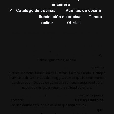
encimera
Catalogo de cocinas
Puertas de cocina
Iluminación en cocina
Tienda
online
Ofertas
Estudio de muebles de cocina de gama alta y lujo.
Cocinas de
autor. Interiorismo de mobiliario de cocina.
Realizamos su estudio de mobiliario de cocina en gamas de
cocina altas y de lujo
,
Trabajamos con los mejores
distribuidores de encimeras
:
Neolith,
Compac,
Sileston
e,
Dekton, graniteros, Ascale.
Distribuimos electrodomésticos de gama alta y lujo
: Neff, De
dietrich, Siemens, Bosch, Balay, Guttman, Falmec, Pando,. Herrajes
Blum, Hettich, Grass ,Cucchine Oggi Creemos que las mas marcas
de electrodomésticos de gama alta son una tranquilidad para
nuestros clientes en cuanto a calidad se refiere.
Cocinas de gama alta
y
lujo
.
Estudio de coc
ina donde podrá
comprar
Las mejores cocinas de Madrid
al ser un estudio de
cocina donde se busca la calidad que requiere una
cocina de
lujo
.
Trabajamos siempre con productos de gama alta
que