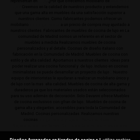
representan en
lujo
. ¿Por que ofrecemos mobiliario de
cocina de
lujo?
Creemos en la calidad de nuestros producto y entendemos
que una gama alta en muebles da una satisfacción superior a
nuestros clientes. Como fabricantes podemos ofrecer un
mobiliario
de de gama alta
a un precio de compra muy ajustado a
nuestros clientes. Fabricantes de muebles de cocina de lujo en La
comunidad de Madrid somos un referente en el sector de
muebles a medida Realizamos muebles de cocina
personalizados y al detalle. Cocinas de diseño italiano con
fabricación en la Comunidad de Madrid. Muebles de cocina con
estilo y de alta calidad. Aportamos a nuestros clientes ideas para
poder realizar una cocina funcional y de lujo. Incluso en cocinas
minimalistas se puede desarrollar un proyecto de lujo . Nuestro
equipo de interioristas le ayudaran a realizar un mobiliario único y
de lujo con la mas alta calidad. Muebles de cocina de alta gama y
duraderos ya que los materiales usados están seleccionados
para su uso además de decoración. Solo Davanni ofrece Muebles
de cocina exclusivos con gfran de lujo. Muebles de cocina de
gama alta y elegantes. accesibles para toda la Comunidad de
Madrid. Cocinas personalizadas. Realizamos nuestras
cocinas
de gama alta y lujo en Pozuelo, Boadilla,
Majadahonda, Las Rozas, Barrio de Salamanca, Alcobendas,
Mirasierra, Serrano, Viso, Villafranca, Sierra noroeste,
Aravaca y toda la Comunidad de Madrid.