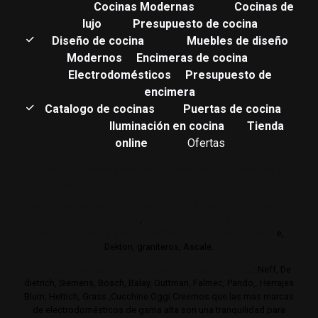
Cocinas Modernas
Cocinas de
lujo
Presupuesto de cocina
Diseño de cocina
Muebles de diseño
Modernos
Encimeras de cocina
Electrodomésticos
Presupuesto de
encimera
Catalogo de cocinas
Puertas de cocina
Iluminación en cocina
Tienda
online
Ofertas
Estudio de muebles de cocina de gama alta y lujo.
Cocinas de
autor. Interiorismo de mobiliario de cocina.
Realizamos su estudio de mobiliario de cocina en gamas de
cocina altas y de lujo
,
Trabajamos con los mejores
distribuidores de encimeras
:
Neolith,
Compac,
Sileston
e,
Dekton, graniteros, Ascale.
Distribuimos electrodomésticos de gama alta y lujo
: Neff, De
dietrich, Siemens, Bosch, Balay, Guttman, Falmec, Pando,. Herrajes
Blum, Hettich, Grass ,Cucchine Oggi Creemos que las mas marcas
de electrodomésticos de gama alta son una tranquilidad para