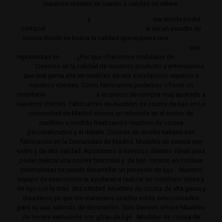
nuestros clientes en cuanto a calidad se refiere.
Cocinas de gama alta
y
lujo
.
Estudio de coc
ina donde podrá
comprar
Las mejores cocinas de Madrid
al ser un estudio de
cocina donde se busca la calidad que requiere una
cocina de
lujo
.
Trabajamos siempre con productos de gama alta
que
representan en
lujo
. ¿Por que ofrecemos mobiliario de
cocina de
lujo?
Creemos en la calidad de nuestros producto y entendemos
que una gama alta en muebles da una satisfacción superior a
nuestros clientes. Como fabricantes podemos ofrecer un
mobiliario
de de gama alta
a un precio de compra muy ajustado a
nuestros clientes. Fabricantes de muebles de cocina de lujo en La
comunidad de Madrid somos un referente en el sector de
muebles a medida Realizamos muebles de cocina
personalizados y al detalle. Cocinas de diseño italiano con
fabricación en la Comunidad de Madrid. Muebles de cocina con
estilo y de alta calidad. Aportamos a nuestros clientes ideas para
poder realizar una cocina funcional y de lujo. Incluso en cocinas
minimalistas se puede desarrollar un proyecto de lujo . Nuestro
equipo de interioristas le ayudaran a realizar un mobiliario único y
de lujo con la mas alta calidad. Muebles de cocina de alta gama y
duraderos ya que los materiales usados están seleccionados
para su uso además de decoración. Solo Davanni ofrece Muebles
de cocina exclusivos con gfran de lujo. Muebles de cocina de