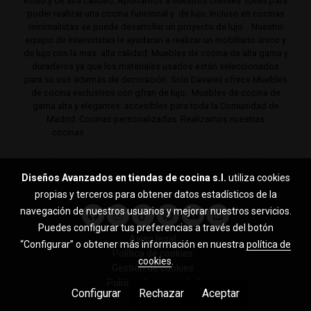
estilo y de alta calidad. Aportamos a nuestros clientes ideas para
poder realizar una cocina funcional y de lujo. Incluso en cocinas
minimalistas se puede desarrollar un proyecto de lujo . Nuestro
equipo de interioristas le ayudaran a realizar un mobiliario único y
de lujo con la mas alta calidad. Muebles de cocina de alta gama y
duraderos ya que los materiales usados están seleccionados
para su uso además de decoración. Solo Davanni ofrece Muebles
de cocina exclusivos con gfran de lujo. Muebles de cocina de
gama alta y elegantes. accesibles para toda la Comunidad de
Madrid. Cocinas personalizadas. Realizamos nuestras
cocinas
de gama alta y lujo en Pozuelo, Boadilla,
Majadahonda, Las Rozas, Barrio de Salamanca, Alcobendas,
Mirasierra, Serrano, Viso, Villafranca, Sierra noroeste,
Aravaca y toda la Comunidad de Madrid.
Diseños Avanzados en tiendas de cocina s.l.
utiliza cookies
propias y terceros para obtener datos estadísticos de la
navegación de nuestros usuarios y mejorar nuestros servicios.
Puedes configurar tus preferencias a través del botón
Aviso legal
“Configurar” o obtener más información en nuestra
política de
Política de cookies
cookies
.
Gestión de cookies
Política de privacidad
Configurar
Rechazar
Aceptar