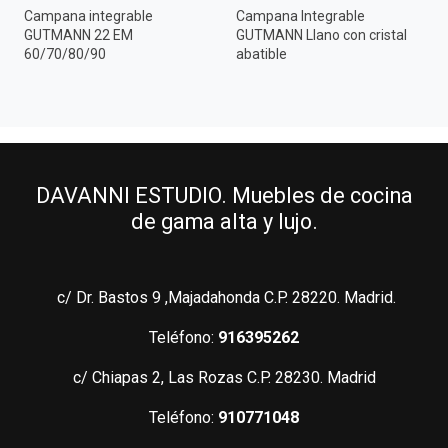
Campana integrable
Campana Integrable
GUTMANN 22 EM
GUTMANN Llano con cristal
60/70/80/90
abatible
DAVANNI ESTUDIO. Muebles de cocina
de gama alta y lujo.
c/ Dr. Bastos 9 ,Majadahonda C.P. 28220. Madrid.
Teléfono:
916395262
c/ Chiapas 2, Las Rozas C.P. 28230. Madrid
Teléfono:
910771048