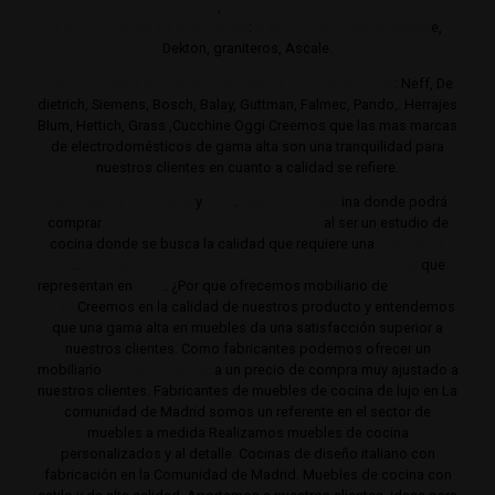
cocina altas y de lujo
,
Trabajamos con los mejores
distribuidores de encimeras
:
Neolith,
Compac,
Sileston
e,
Dekton, graniteros, Ascale.
Distribuimos electrodomésticos de gama alta y lujo
: Neff, De
dietrich, Siemens, Bosch, Balay, Guttman, Falmec, Pando,. Herrajes
Blum, Hettich, Grass ,Cucchine Oggi Creemos que las mas marcas
de electrodomésticos de gama alta son una tranquilidad para
nuestros clientes en cuanto a calidad se refiere.
Cocinas de gama alta
y
lujo
.
Estudio de coc
ina donde podrá
comprar
Las mejores cocinas de Madrid
al ser un estudio de
cocina donde se busca la calidad que requiere una
cocina de
lujo
.
Trabajamos siempre con productos de gama alta
que
representan en
lujo
. ¿Por que ofrecemos mobiliario de
cocina de
lujo?
Creemos en la calidad de nuestros producto y entendemos
que una gama alta en muebles da una satisfacción superior a
nuestros clientes. Como fabricantes podemos ofrecer un
mobiliario
de de gama alta
a un precio de compra muy ajustado a
nuestros clientes. Fabricantes de muebles de cocina de lujo en La
comunidad de Madrid somos un referente en el sector de
muebles a medida Realizamos muebles de cocina
personalizados y al detalle. Cocinas de diseño italiano con
fabricación en la Comunidad de Madrid. Muebles de cocina con