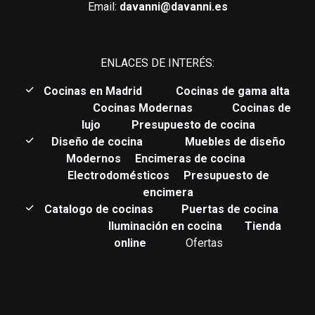
Email:
davanni@davanni.es
ENLACES DE INTERÉS:
C
ocinas en Madrid
Cocinas de gama alta
Cocinas Modernas
Cocinas de
lujo
Presupuesto de cocina
Diseño de cocina
Muebles de diseño
Modernos
Encimeras de cocina
Electrodomésticos
Presupuesto de
encimera
Catalogo de cocinas
Puertas de cocina
Iluminación en cocina
Tienda
online
Ofertas
Estudio de muebles de cocina de gama alta y lujo.
Cocinas de
autor. Interiorismo de mobiliario de cocina.
Realizamos su estudio de mobiliario de cocina en gamas de