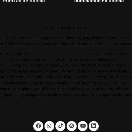
Puertas de cocina
Iluminación en cocina
es de cocina de gama alta y lujo.
Cocinas de autor. Interiorismo de mobil
 gamas de cocina altas y de lujo
,
Trabajamos con los mejores distri
Dekton, graniteros, Ascale.
jo
: Neff, De dietrich, Siemens, Bosch, Balay, Guttman, Falmec, Pando,. Herra
omésticos de gama alta son una tranquilidad para nuestros clientes en cuant
e podrá comprar
Las mejores cocinas de Madrid
al ser un estudio de coc
a alta
que representan en
lujo
. ¿Por que ofrecemos mobiliario de
cocina d
acción superior a nuestros clientes. Como fabricantes podemos ofrecer un 
s de cocina de lujo en La comunidad de Madrid somos un referente en el sec
 con fabricación en la Comunidad de Madrid. Muebles de cocina con estilo y d
en cocinas minimalistas se puede desarrollar un proyecto de lujo . Nuestro equi
cocina de alta gama y duraderos ya que los materiales usados están selecci
o. Muebles de cocina de gama alta y elegantes. accesibles para toda la Co
, Boadilla, Majadahonda, Las Rozas, Barrio de Salamanca, Alcobendas,
noroeste, Aravaca y toda la Comunidad de Madrid.