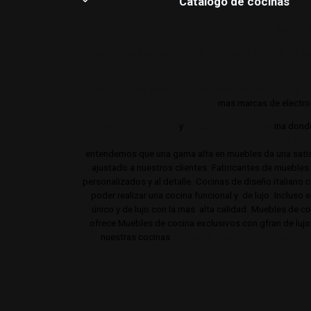
Catalogo de cocinas
Estudio de muebl
Realizamos su estudio de mobiliario de cocina en
Distribuimos electrodomésticos de gama alta y lu
mas marcas de electrod
Cocinas de gama alta
y
lujo
.
Estudio de coc
ina dond
lujo
.
Trabajamos siempre con productos de gam
entendemos que una gama alta en muebles da una satisf
ajustado a nuestros clientes. Fabricantes de mueble
personalizados y al detalle. Cocinas de diseño italiano
poder realizar una cocina funcional y de lujo. Incluso 
único y de lujo con la mas alta calidad. Muebles de 
ofrece Muebles de cocina exclusivos con gfran de luj
nuestras cocinas
de gama alta y lujo en Pozuelo