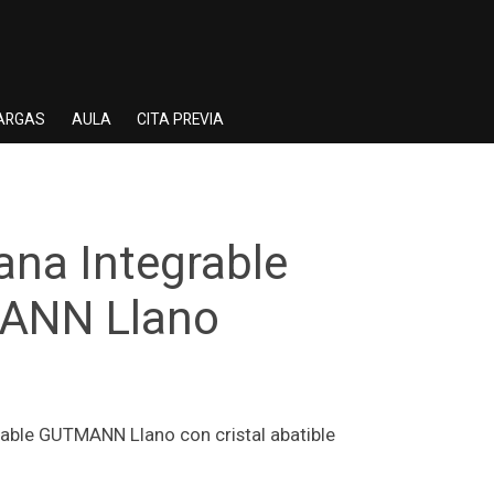
ARGAS
AULA
CITA PREVIA
na Integrable
ANN Llano
able GUTMANN Llano con cristal abatible