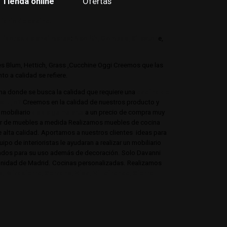
Tienda online
Ofertas
iario de cocina.
buidores de encimeras
:
Neolith,
Compac,
Sileston
e,
jes Blum, Hettich, Grass ,Cucchine Oggi Creemos que las
o a calidad se refiere.
ina donde se busca la calidad que requiere una
cocina de
e lujo?
Creemos en la calidad de nuestros producto y
mobiliario
de de gama alta
a un precio de compra muy
tor de muebles a medida Realizamos muebles de cocina
e alta calidad. Aportamos a nuestros clientes ideas para
po de interioristas le ayudaran a realizar un mobiliario
onados para su uso además de decoración. Solo Davanni
munidad de Madrid. Cocinas personalizadas. Realizamos
 Mirasierra, Serrano, Viso, Villafranca, Sierra