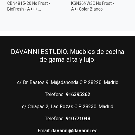
CBN4815-20 No Frost -
KGN36NW3C No Frost -
BioFresh - A+++ ...
A++Color Blanco
DAVANNI ESTUDIO. Muebles de cocina
de gama alta y lujo.
c/ Dr. Bastos 9 ,Majadahonda C.P. 28220. Madrid.
Teléfono:
916395262
c/ Chiapas 2, Las Rozas C.P. 28230. Madrid
Teléfono:
910771048
Email:
davanni@davanni.es