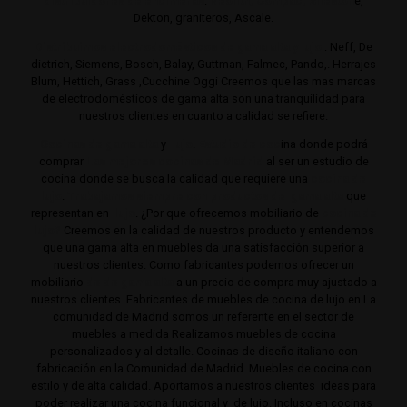
distribuidores de encimeras
:
Neolith,
Compac,
Sileston
e,
Dekton, graniteros, Ascale.
Distribuimos electrodomésticos de gama alta y lujo
: Neff, De
dietrich, Siemens, Bosch, Balay, Guttman, Falmec, Pando,. Herrajes
Blum, Hettich, Grass ,Cucchine Oggi Creemos que las mas marcas
de electrodomésticos de gama alta son una tranquilidad para
nuestros clientes en cuanto a calidad se refiere.
Cocinas de gama alta
y
lujo
.
Estudio de coc
ina donde podrá
comprar
Las mejores cocinas de Madrid
al ser un estudio de
cocina donde se busca la calidad que requiere una
cocina de
lujo
.
Trabajamos siempre con productos de gama alta
que
representan en
lujo
. ¿Por que ofrecemos mobiliario de
cocina de
lujo?
Creemos en la calidad de nuestros producto y entendemos
que una gama alta en muebles da una satisfacción superior a
nuestros clientes. Como fabricantes podemos ofrecer un
mobiliario
de de gama alta
a un precio de compra muy ajustado a
nuestros clientes. Fabricantes de muebles de cocina de lujo en La
comunidad de Madrid somos un referente en el sector de
muebles a medida Realizamos muebles de cocina
personalizados y al detalle. Cocinas de diseño italiano con
fabricación en la Comunidad de Madrid. Muebles de cocina con
estilo y de alta calidad. Aportamos a nuestros clientes ideas para
poder realizar una cocina funcional y de lujo. Incluso en cocinas