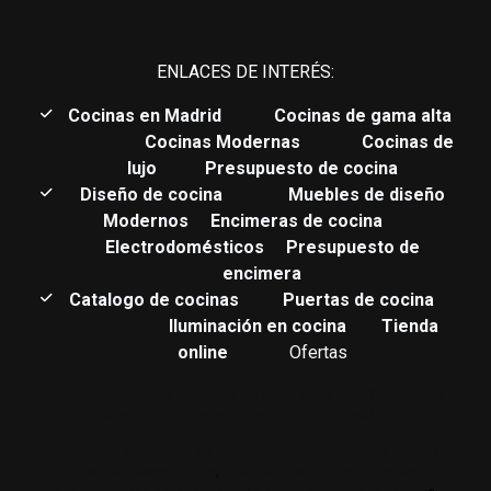
ENLACES DE INTERÉS:
C
ocinas en Madrid
Cocinas de gama alta
Cocinas Modernas
Cocinas de
lujo
Presupuesto de cocina
Diseño de cocina
Muebles de diseño
Modernos
Encimeras de cocina
Electrodomésticos
Presupuesto de
encimera
Catalogo de cocinas
Puertas de cocina
Iluminación en cocina
Tienda
online
Ofertas
Estudio de muebles de cocina de gama alta y lujo.
Cocinas de
autor. Interiorismo de mobiliario de cocina.
Realizamos su estudio de mobiliario de cocina en gamas de
cocina altas y de lujo
,
Trabajamos con los mejores