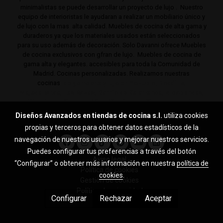
minimalistas se puede desarrollar un proyecto de lujo . Nuestro
equipo de interioristas le ayudaran a realizar un mobiliario único y
de lujo con la mas alta calidad. Muebles de cocina de alta gama y
duraderos ya que los materiales usados están seleccionados
para su uso además de decoración. Solo Davanni ofrece Muebles
de cocina exclusivos con gfran de lujo. Muebles de cocina de
gama alta y elegantes. accesibles para toda la Comunidad de
Madrid. Cocinas personalizadas. Realizamos nuestras
cocinas
de gama alta y lujo en Pozuelo, Boadilla,
Majadahonda, Las Rozas, Barrio de Salamanca, Alcobendas,
Mirasierra, Serrano, Viso, Villafranca, Sierra noroeste,
Aravaca y toda la Comunidad de Madrid.
Diseños Avanzados en tiendas de cocina s.l.
utiliza cookies
propias y terceros para obtener datos estadísticos de la
navegación de nuestros usuarios y mejorar nuestros servicios.
Puedes configurar tus preferencias a través del botón
Aviso legal
“Configurar” o obtener más información en nuestra
política de
Política de cookies
cookies
.
Gestión de cookies
Política de privacidad
Configurar
Rechazar
Aceptar