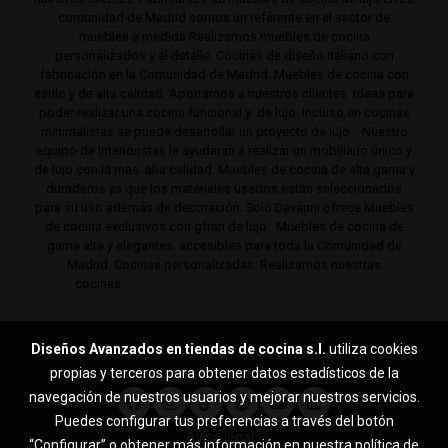
comunidad de Madrid somos un referente en el sector de
muebles a medida Realizamos muebles de cocina
personalizados y al detalle. Cocinas de diseño italiano con
fabricación en la Comunidad de Madrid. Muebles de cocina con
estilo y de alta calidad. Aportamos a nuestros clientes ideas para
poder realizar una cocina funcional y de lujo. Incluso en cocinas
minimalistas se puede desarrollar un proyecto de lujo . Nuestro
equipo de interioristas le ayudaran a realizar un mobiliario único y
de lujo con la mas alta calidad. Muebles de cocina de alta gama y
duraderos ya que los materiales usados están seleccionados
para su uso además de decoración. Solo Davanni ofrece Muebles
de cocina exclusivos con gfran de lujo. Muebles de cocina de
gama alta y elegantes. accesibles para toda la Comunidad de
Madrid. Cocinas personalizadas. Realizamos nuestras
cocinas
de gama alta y lujo en Pozuelo, Boadilla,
Majadahonda, Las Rozas, Barrio de Salamanca, Alcobendas,
Mirasierra, Serrano, Viso, Villafranca, Sierra noroeste,
Aravaca y toda la Comunidad de Madrid.
Diseños Avanzados en tiendas de cocina s.l.
utiliza cookies
propias y terceros para obtener datos estadísticos de la
navegación de nuestros usuarios y mejorar nuestros servicios.
Puedes configurar tus preferencias a través del botón
Aviso legal
“Configurar” o obtener más información en nuestra
política de