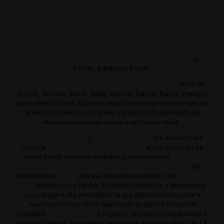
Estudio de muebles de cocina de gama alta y lujo.
Cocinas de
autor. Interiorismo de mobiliario de cocina.
Realizamos su estudio de mobiliario de cocina en gamas de
cocina altas y de lujo
,
Trabajamos con los mejores
distribuidores de encimeras
:
Neolith,
Compac,
Sileston
e,
Dekton, graniteros, Ascale.
Distribuimos electrodomésticos de gama alta y lujo
: Neff, De
dietrich, Siemens, Bosch, Balay, Guttman, Falmec, Pando,. Herrajes
Blum, Hettich, Grass ,Cucchine Oggi Creemos que las mas marcas
de electrodomésticos de gama alta son una tranquilidad para
nuestros clientes en cuanto a calidad se refiere.
Cocinas de gama alta
y
lujo
.
Estudio de coc
ina donde podrá
comprar
Las mejores cocinas de Madrid
al ser un estudio de
cocina donde se busca la calidad que requiere una
cocina de
lujo
.
Trabajamos siempre con productos de gama alta
que
representan en
lujo
. ¿Por que ofrecemos mobiliario de
cocina de
lujo?
Creemos en la calidad de nuestros producto y entendemos
que una gama alta en muebles da una satisfacción superior a
nuestros clientes. Como fabricantes podemos ofrecer un
mobiliario
de de gama alta
a un precio de compra muy ajustado a
nuestros clientes. Fabricantes de muebles de cocina de lujo en La