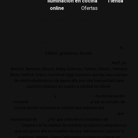
Iluminación en cocina
Tienda
online
Ofertas
Estudio de muebles de cocina de gama alta y lujo.
Cocinas de
autor. Interiorismo de mobiliario de cocina.
Realizamos su estudio de mobiliario de cocina en gamas de
cocina altas y de lujo
,
Trabajamos con los mejores
distribuidores de encimeras
:
Neolith,
Compac,
Sileston
e,
Dekton, graniteros, Ascale.
Distribuimos electrodomésticos de gama alta y lujo
: Neff, De
dietrich, Siemens, Bosch, Balay, Guttman, Falmec, Pando,. Herrajes
Blum, Hettich, Grass ,Cucchine Oggi Creemos que las mas marcas
de electrodomésticos de gama alta son una tranquilidad para
nuestros clientes en cuanto a calidad se refiere.
Cocinas de gama alta
y
lujo
.
Estudio de coc
ina donde podrá
comprar
Las mejores cocinas de Madrid
al ser un estudio de
cocina donde se busca la calidad que requiere una
cocina de
lujo
.
Trabajamos siempre con productos de gama alta
que
representan en
lujo
. ¿Por que ofrecemos mobiliario de
cocina de
lujo?
Creemos en la calidad de nuestros producto y entendemos
que una gama alta en muebles da una satisfacción superior a
nuestros clientes. Como fabricantes podemos ofrecer un