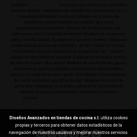
mobiliario
de de gama alta
a un precio de compra muy ajustado a
nuestros clientes. Fabricantes de muebles de cocina de lujo en La
comunidad de Madrid somos un referente en el sector de
muebles a medida Realizamos muebles de cocina
personalizados y al detalle. Cocinas de diseño italiano con
fabricación en la Comunidad de Madrid. Muebles de cocina con
estilo y de alta calidad. Aportamos a nuestros clientes ideas para
poder realizar una cocina funcional y de lujo. Incluso en cocinas
minimalistas se puede desarrollar un proyecto de lujo . Nuestro
equipo de interioristas le ayudaran a realizar un mobiliario único y
de lujo con la mas alta calidad. Muebles de cocina de alta gama y
duraderos ya que los materiales usados están seleccionados
para su uso además de decoración. Solo Davanni ofrece Muebles
de cocina exclusivos con gfran de lujo. Muebles de cocina de
gama alta y elegantes. accesibles para toda la Comunidad de
Madrid. Cocinas personalizadas. Realizamos nuestras
cocinas
de gama alta y lujo en Pozuelo, Boadilla,
Majadahonda, Las Rozas, Barrio de Salamanca, Alcobendas,
Mirasierra, Serrano, Viso, Villafranca, Sierra noroeste,
Aravaca y toda la Comunidad de Madrid.
Diseños Avanzados en tiendas de cocina s.l.
utiliza cookies
propias y terceros para obtener datos estadísticos de la
navegación de nuestros usuarios y mejorar nuestros servicios.