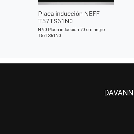
Placa inducción NEFF
T57TS61N0
N 90 Placa inducción 70 cm negro
T57TS61N0
DAVANNI 