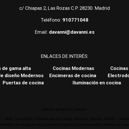
c/ Chiapas 2, Las Rozas C.P. 28230. Madrid
Teléfono:
910771048
Email:
davanni@davanni.es
ENLACES DE INTERÉS:
s de gama alta
Cocinas Modernas
Cocinas 
de diseño Modernos
Encimeras de cocina
Electrod
Puertas de cocina
Iluminación en cocina
es de cocina de gama alta y lujo.
Cocinas de autor. Interiorismo de mobil
 gamas de cocina altas y de lujo
,
Trabajamos con los mejores distri
Dekton, graniteros, Ascale.
jo
: Neff, De dietrich, Siemens, Bosch, Balay, Guttman, Falmec, Pando,. Herra
omésticos de gama alta son una tranquilidad para nuestros clientes en cuant