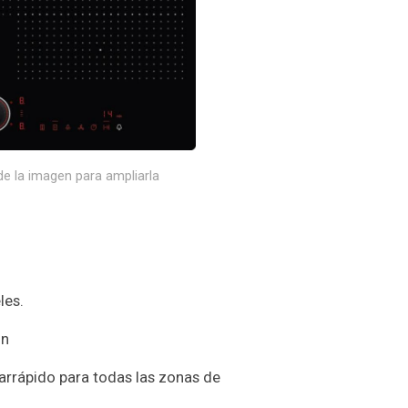
e la imagen para ampliarla
les.
ón
rrápido para todas las zonas de