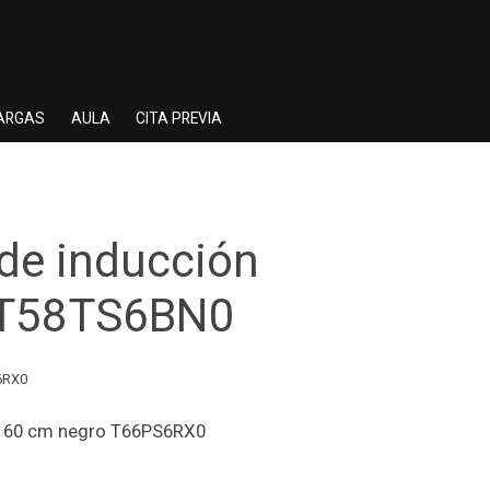
ARGAS
AULA
CITA PREVIA
 de inducción
 T58TS6BN0
6RX0
n 60 cm negro T66PS6RX0