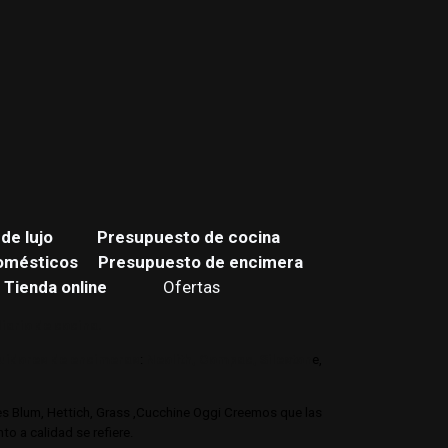
de lujo
Presupuesto de cocina
omésticos
Presupuesto de encimera
Tienda online
Ofertas
iario de cocina.
buidores de encimeras
:
Neolith,
Compac,
Sileston
e,
jes Blum, Hettich, Grass ,Cucchine Oggi Creemos que las
o a calidad se refiere.