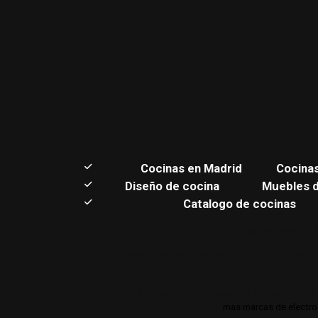
C
ocinas en Madrid
Cocina
Diseño de cocina
Muebles 
Catalogo de cocinas
Estudio de muebl
Realizamos su estudio de mobiliario de cocina en
Distribuimos electrodomésticos de gama alta y lu
mas marcas de electrod