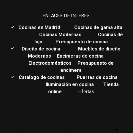
ENLACES DE INTERÉS:
C
ocinas en Madrid
Cocinas de gama alta
Cocinas Modernas
Cocinas de
lujo
Presupuesto de cocina
Diseño de cocina
Muebles de diseño
Modernos
Encimeras de cocina
Electrodomésticos
Presupuesto de
encimera
Catalogo de cocinas
Puertas de cocina
Iluminación en cocina
Tienda
online
Ofertas
Estudio de muebles de cocina de gama alta y lujo.
Cocinas de
autor. Interiorismo de mobiliario de cocina.
Realizamos su estudio de mobiliario de cocina en gamas de
cocina altas y de lujo
,
Trabajamos con los mejores
distribuidores de encimeras
:
Neolith,
Compac,
Sileston
e,