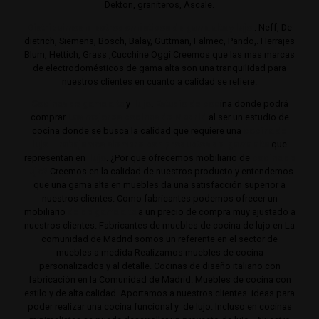
Dekton, graniteros, Ascale.
Distribuimos electrodomésticos de gama alta y lujo
: Neff, De
dietrich, Siemens, Bosch, Balay, Guttman, Falmec, Pando,. Herrajes
Blum, Hettich, Grass ,Cucchine Oggi Creemos que las mas marcas
de electrodomésticos de gama alta son una tranquilidad para
nuestros clientes en cuanto a calidad se refiere.
Cocinas de gama alta
y
lujo
.
Estudio de coc
ina donde podrá
comprar
Las mejores cocinas de Madrid
al ser un estudio de
cocina donde se busca la calidad que requiere una
cocina de
lujo
.
Trabajamos siempre con productos de gama alta
que
representan en
lujo
. ¿Por que ofrecemos mobiliario de
cocina de
lujo?
Creemos en la calidad de nuestros producto y entendemos
que una gama alta en muebles da una satisfacción superior a
nuestros clientes. Como fabricantes podemos ofrecer un
mobiliario
de de gama alta
a un precio de compra muy ajustado a
nuestros clientes. Fabricantes de muebles de cocina de lujo en La
comunidad de Madrid somos un referente en el sector de
muebles a medida Realizamos muebles de cocina
personalizados y al detalle. Cocinas de diseño italiano con
fabricación en la Comunidad de Madrid. Muebles de cocina con
estilo y de alta calidad. Aportamos a nuestros clientes ideas para
poder realizar una cocina funcional y de lujo. Incluso en cocinas