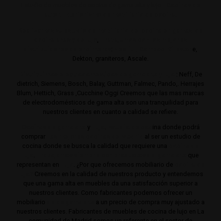
Estudio de muebles de cocina de gama alta y lujo.
Cocinas de
autor. Interiorismo de mobiliario de cocina.
Realizamos su estudio de mobiliario de cocina en gamas de
cocina altas y de lujo
,
Trabajamos con los mejores
distribuidores de encimeras
:
Neolith,
Compac,
Sileston
e,
Dekton, graniteros, Ascale.
Distribuimos electrodomésticos de gama alta y lujo
: Neff, De
dietrich, Siemens, Bosch, Balay, Guttman, Falmec, Pando,. Herrajes
Blum, Hettich, Grass ,Cucchine Oggi Creemos que las mas marcas
de electrodomésticos de gama alta son una tranquilidad para
nuestros clientes en cuanto a calidad se refiere.
Cocinas de gama alta
y
lujo
.
Estudio de coc
ina donde podrá
comprar
Las mejores cocinas de Madrid
al ser un estudio de
cocina donde se busca la calidad que requiere una
cocina de
lujo
.
Trabajamos siempre con productos de gama alta
que
representan en
lujo
. ¿Por que ofrecemos mobiliario de
cocina de
lujo?
Creemos en la calidad de nuestros producto y entendemos
que una gama alta en muebles da una satisfacción superior a
nuestros clientes. Como fabricantes podemos ofrecer un
mobiliario
de de gama alta
a un precio de compra muy ajustado a
nuestros clientes. Fabricantes de muebles de cocina de lujo en La
comunidad de Madrid somos un referente en el sector de