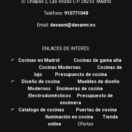
c/ Chiapas 2, Las Rozas C.P. 28230. Madrid
Teléfono:
910771048
Email:
davanni@davanni.es
ENLACES DE INTERÉS:
C
ocinas en Madrid
Cocinas de gama alta
Cocinas Modernas
Cocinas de
lujo
Presupuesto de cocina
Diseño de cocina
Muebles de diseño
Modernos
Encimeras de cocina
Electrodomésticos
Presupuesto de
encimera
Catalogo de cocinas
Puertas de cocina
Iluminación en cocina
Tienda
online
Ofertas