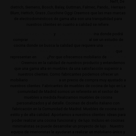
Distribuimos electrodomésticos de gama alta y lujo
: Neff, De
dietrich, Siemens, Bosch, Balay, Guttman, Falmec, Pando,. Herrajes
Blum, Hettich, Grass ,Cucchine Oggi Creemos que las mas marcas
de electrodomésticos de gama alta son una tranquilidad para
nuestros clientes en cuanto a calidad se refiere.
Cocinas de gama alta
y
lujo
.
Estudio de coc
ina donde podrá
comprar
Las mejores cocinas de Madrid
al ser un estudio de
cocina donde se busca la calidad que requiere una
cocina de
lujo
.
Trabajamos siempre con productos de gama alta
que
representan en
lujo
. ¿Por que ofrecemos mobiliario de
cocina de
lujo?
Creemos en la calidad de nuestros producto y entendemos
que una gama alta en muebles da una satisfacción superior a
nuestros clientes. Como fabricantes podemos ofrecer un
mobiliario
de de gama alta
a un precio de compra muy ajustado a
nuestros clientes. Fabricantes de muebles de cocina de lujo en La
comunidad de Madrid somos un referente en el sector de
muebles a medida Realizamos muebles de cocina
personalizados y al detalle. Cocinas de diseño italiano con
fabricación en la Comunidad de Madrid. Muebles de cocina con
estilo y de alta calidad. Aportamos a nuestros clientes ideas para
poder realizar una cocina funcional y de lujo. Incluso en cocinas
minimalistas se puede desarrollar un proyecto de lujo . Nuestro
equipo de interioristas le ayudaran a realizar un mobiliario único y