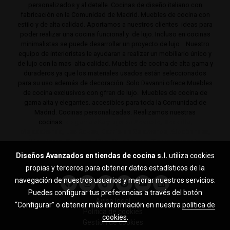
personalizados y al detalle. Cocinas de diseño italiano con
fabricación en la Comunidad de Madrid. Muebles de cocina con
estilo y de alta calidad. Aportamos a nuestros clientes ideas para
poder realizar una cocina funcional y de lujo. Incluso en cocinas
minimalistas se puede desarrollar un proyecto de lujo . Nuestro
equipo de interioristas le ayudaran a realizar un mobiliario único y
de lujo con la mas alta calidad. Muebles de cocina de alta gama y
duraderos ya que los materiales usados están seleccionados
para su uso además de decoración. Solo Davanni ofrece Muebles
de cocina exclusivos con gfran de lujo. Muebles de cocina de
gama alta y elegantes. accesibles para toda la Comunidad de
Madrid. Cocinas personalizadas. Realizamos nuestras
cocinas
de gama alta y lujo en Pozuelo, Boadilla,
Majadahonda, Las Rozas, Barrio de Salamanca, Alcobendas,
Mirasierra, Serrano, Viso, Villafranca, Sierra noroeste,
Aravaca y toda la Comunidad de Madrid.
Diseños Avanzados en tiendas de cocina s.l.
utiliza cookies
propias y terceros para obtener datos estadísticos de la
navegación de nuestros usuarios y mejorar nuestros servicios.
Puedes configurar tus preferencias a través del botón
Aviso legal
“Configurar” o obtener más información en nuestra
política de
Política de cookies
cookies
.
Gestión de cookies