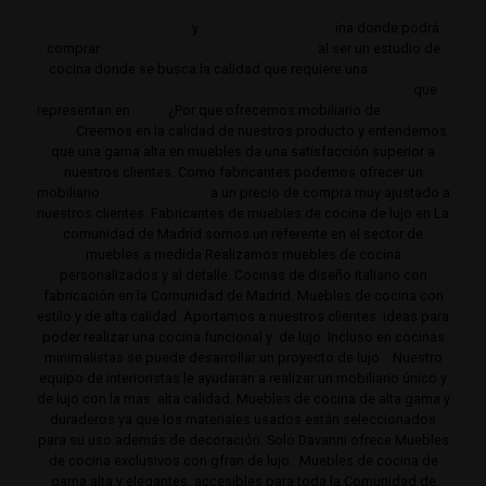
Cocinas de gama alta
y
lujo
.
Estudio de coc
ina donde podrá
comprar
Las mejores cocinas de Madrid
al ser un estudio de
cocina donde se busca la calidad que requiere una
cocina de
lujo
.
Trabajamos siempre con productos de gama alta
que
representan en
lujo
. ¿Por que ofrecemos mobiliario de
cocina de
lujo?
Creemos en la calidad de nuestros producto y entendemos
que una gama alta en muebles da una satisfacción superior a
nuestros clientes. Como fabricantes podemos ofrecer un
mobiliario
de de gama alta
a un precio de compra muy ajustado a
nuestros clientes. Fabricantes de muebles de cocina de lujo en La
comunidad de Madrid somos un referente en el sector de
muebles a medida Realizamos muebles de cocina
personalizados y al detalle. Cocinas de diseño italiano con
fabricación en la Comunidad de Madrid. Muebles de cocina con
estilo y de alta calidad. Aportamos a nuestros clientes ideas para
poder realizar una cocina funcional y de lujo. Incluso en cocinas
minimalistas se puede desarrollar un proyecto de lujo . Nuestro
equipo de interioristas le ayudaran a realizar un mobiliario único y
de lujo con la mas alta calidad. Muebles de cocina de alta gama y
duraderos ya que los materiales usados están seleccionados
para su uso además de decoración. Solo Davanni ofrece Muebles
de cocina exclusivos con gfran de lujo. Muebles de cocina de
gama alta y elegantes. accesibles para toda la Comunidad de