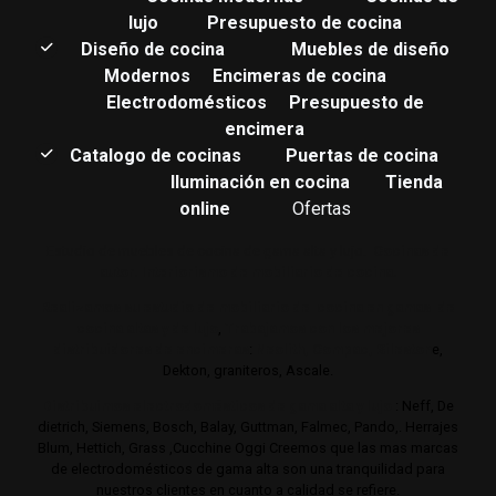
lujo
Presupuesto de cocina
Diseño de cocina
Muebles de diseño
Modernos
Encimeras de cocina
Electrodomésticos
Presupuesto de
encimera
Catalogo de cocinas
Puertas de cocina
Iluminación en cocina
Tienda
online
Ofertas
Estudio de muebles de cocina de gama alta y lujo.
Cocinas de
autor. Interiorismo de mobiliario de cocina.
Realizamos su estudio de mobiliario de cocina en gamas de
cocina altas y de lujo
,
Trabajamos con los mejores
distribuidores de encimeras
:
Neolith,
Compac,
Sileston
e,
Dekton, graniteros, Ascale.
Distribuimos electrodomésticos de gama alta y lujo
: Neff, De
dietrich, Siemens, Bosch, Balay, Guttman, Falmec, Pando,. Herrajes
Blum, Hettich, Grass ,Cucchine Oggi Creemos que las mas marcas
de electrodomésticos de gama alta son una tranquilidad para
nuestros clientes en cuanto a calidad se refiere.