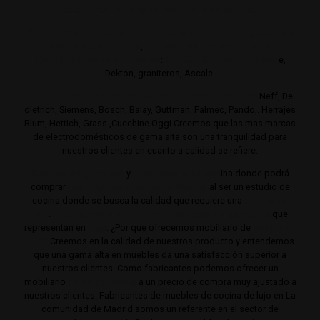
autor. Interiorismo de mobiliario de cocina.
Realizamos su estudio de mobiliario de cocina en gamas de
cocina altas y de lujo
,
Trabajamos con los mejores
distribuidores de encimeras
:
Neolith,
Compac,
Sileston
e,
Dekton, graniteros, Ascale.
Distribuimos electrodomésticos de gama alta y lujo
: Neff, De
dietrich, Siemens, Bosch, Balay, Guttman, Falmec, Pando,. Herrajes
Blum, Hettich, Grass ,Cucchine Oggi Creemos que las mas marcas
de electrodomésticos de gama alta son una tranquilidad para
nuestros clientes en cuanto a calidad se refiere.
Cocinas de gama alta
y
lujo
.
Estudio de coc
ina donde podrá
comprar
Las mejores cocinas de Madrid
al ser un estudio de
cocina donde se busca la calidad que requiere una
cocina de
lujo
.
Trabajamos siempre con productos de gama alta
que
representan en
lujo
. ¿Por que ofrecemos mobiliario de
cocina de
lujo?
Creemos en la calidad de nuestros producto y entendemos
que una gama alta en muebles da una satisfacción superior a
nuestros clientes. Como fabricantes podemos ofrecer un
mobiliario
de de gama alta
a un precio de compra muy ajustado a
nuestros clientes. Fabricantes de muebles de cocina de lujo en La
comunidad de Madrid somos un referente en el sector de