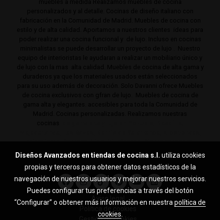
muebles a medida Realizamos muebles de cocina
personalizados y al detalle. Cocinas de diseño italiano con
fabricación en la Comunidad de Madrid. Muebles de cocina con
estilo y de alta calidad. Aportamos a nuestros clientes ideas para
poder realizar una cocina funcional y de lujo. Incluso en cocinas
minimalistas se puede desarrollar un proyecto de lujo . Nuestro
equipo de interioristas le ayudaran a realizar un mobiliario único y
de lujo con la mas alta calidad. Muebles de cocina de alta gama y
duraderos ya que los materiales usados están seleccionados
para su uso además de decoración. Solo Davanni ofrece Muebles
de cocina exclusivos con gfran de lujo. Muebles de cocina de
gama alta y elegantes. accesibles para toda la Comunidad de
Madrid. Cocinas personalizadas. Realizamos nuestras
cocinas
de gama alta y lujo en Pozuelo, Boadilla,
Majadahonda, Las Rozas, Barrio de Salamanca, Alcobendas,
Mirasierra, Serrano, Viso, Villafranca, Sierra noroeste,
Aravaca y toda la Comunidad de Madrid.
Diseños Avanzados en tiendas de cocina s.l.
utiliza cookies
propias y terceros para obtener datos estadísticos de la
navegación de nuestros usuarios y mejorar nuestros servicios.
Puedes configurar tus preferencias a través del botón
Aviso legal
“Configurar” o obtener más información en nuestra
política de
Política de cookies
cookies
.
Gestión de cookies