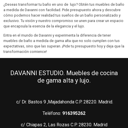
¿Deseas transformar tu baño en uno de lujo? Obtén tus muebles de baño
a medida de Davanni con facilidad. Pide presupuesto ahora y descubre
cómo podemos hacer realidad tus sueños de un baño personalizado y
exclusivo. Tu visión y nuestro compromiso se unen para crear un espacio
que encapsula la esencia de la elegancia y el lujo.
Entra en el mundo de Davanni y experimenta la diferencia de tener
muebles de baño a medida de gama alta que no solo cumplen con tus
expectativas, sino que las superan. ¡Pide tu presupuesto hoy y deja que la
transformación comience!
DAVANNI ESTUDIO. Muebles de cocina
de gama alta y lujo.
c/ Dr. Bastos 9 ,Majadahonda C.P. 28220. Madrid.
Teléfono:
916395262
c/ Chiapas 2, Las Rozas C.P. 28230. Madrid