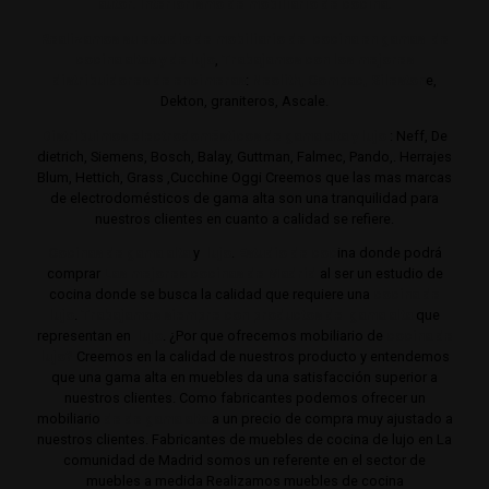
autor. Interiorismo de mobiliario de cocina.
Realizamos su estudio de mobiliario de cocina en gamas de
cocina altas y de lujo
,
Trabajamos con los mejores
distribuidores de encimeras
:
Neolith,
Compac,
Sileston
e,
Dekton, graniteros, Ascale.
Distribuimos electrodomésticos de gama alta y lujo
: Neff, De
dietrich, Siemens, Bosch, Balay, Guttman, Falmec, Pando,. Herrajes
Blum, Hettich, Grass ,Cucchine Oggi Creemos que las mas marcas
de electrodomésticos de gama alta son una tranquilidad para
nuestros clientes en cuanto a calidad se refiere.
Cocinas de gama alta
y
lujo
.
Estudio de coc
ina donde podrá
comprar
Las mejores cocinas de Madrid
al ser un estudio de
cocina donde se busca la calidad que requiere una
cocina de
lujo
.
Trabajamos siempre con productos de gama alta
que
representan en
lujo
. ¿Por que ofrecemos mobiliario de
cocina de
lujo?
Creemos en la calidad de nuestros producto y entendemos
que una gama alta en muebles da una satisfacción superior a
nuestros clientes. Como fabricantes podemos ofrecer un
mobiliario
de de gama alta
a un precio de compra muy ajustado a
nuestros clientes. Fabricantes de muebles de cocina de lujo en La
comunidad de Madrid somos un referente en el sector de
muebles a medida Realizamos muebles de cocina