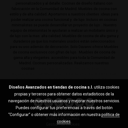
personalizados y al detalle. Cocinas de diseño italiano con
fabricación en la Comunidad de Madrid. Muebles de cocina con
estilo y de alta calidad. Aportamos a nuestros clientes ideas para
poder realizar una cocina funcional y de lujo. Incluso en cocinas
minimalistas se puede desarrollar un proyecto de lujo . Nuestro
equipo de interioristas le ayudaran a realizar un mobiliario único y
de lujo con la mas alta calidad. Muebles de cocina de alta gama y
duraderos ya que los materiales usados están seleccionados
para su uso además de decoración. Solo Davanni ofrece Muebles
de cocina exclusivos con gfran de lujo. Muebles de cocina de
gama alta y elegantes. accesibles para toda la Comunidad de
Madrid. Cocinas personalizadas. Realizamos nuestras
cocinas
de gama alta y lujo en Pozuelo, Boadilla,
Majadahonda, Las Rozas, Barrio de Salamanca, Alcobendas,
Mirasierra, Serrano, Viso, Villafranca, Sierra noroeste,
Aravaca y toda la Comunidad de Madrid.
Diseños Avanzados en tiendas de cocina s.l.
utiliza cookies
propias y terceros para obtener datos estadísticos de la
navegación de nuestros usuarios y mejorar nuestros servicios.
Puedes configurar tus preferencias a través del botón
Aviso legal
“Configurar” o obtener más información en nuestra
política de
Política de cookies
cookies
.
Gestión de cookies