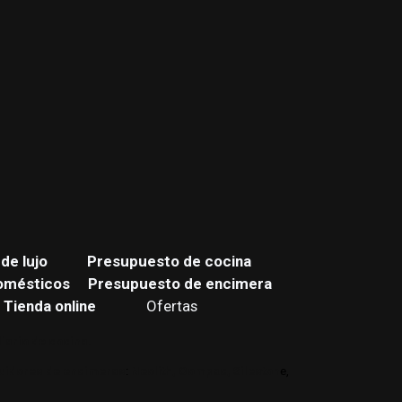
de lujo
Presupuesto de cocina
omésticos
Presupuesto de encimera
Tienda online
Ofertas
iario de cocina.
buidores de encimeras
:
Neolith,
Compac,
Sileston
e,