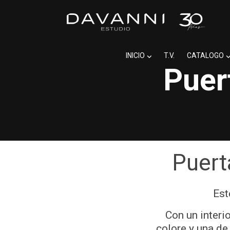
INICIO
T.V.
CATALOGO
Puer
Puert
Est
Con un interi
colore y una de