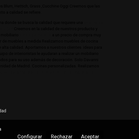
jes Blum, Hettich, Grass ,Cucchine Oggi Creemos que las
o a calidad se refiere.
ina donde se busca la calidad que requiere una
cocina de
e lujo?
Creemos en la calidad de nuestros producto y
mobiliario
de de gama alta
a un precio de compra muy
tor de muebles a medida Realizamos muebles de cocina
e alta calidad. Aportamos a nuestros clientes ideas para
po de interioristas le ayudaran a realizar un mobiliario
onados para su uso además de decoración. Solo Davanni
munidad de Madrid. Cocinas personalizadas. Realizamos
 Mirasierra, Serrano, Viso, Villafranca, Sierra
idad
a
Configurar
Rechazar
Aceptar