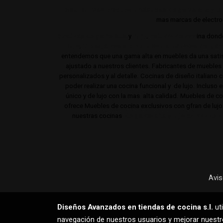
Distribuimos electrodomésticos de gama alta y lu
mas marcas de electrod
Cocinas de gama alta
y
lujo
.
Estudio de coc
ina dond
lujo
.
Trabajamos siempre con productos de gam
entendemos que una gama alta en muebles da una satisf
ajustado a nuestros clientes. Fabricantes de mueble
personalizados y al detalle. Cocinas de diseño italiano
poder realizar una cocina funcional y de lujo. Incluso 
único y de lujo con la mas alta calidad. Muebles de 
ofrece Muebles de cocina exclusivos con gfran de luj
nuestras cocinas
de gama alta y lujo en Pozuelo
Avis
Diseños Avanzados en tiendas de cocina s.l.
uti
navegación de nuestros usuarios y mejorar nuestro