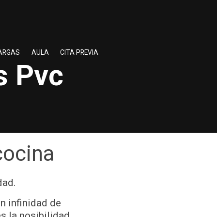
ARGAS
AULA
CITA PREVIA
s Pvc
cocina
dad.
n infinidad de
s la posibilidad