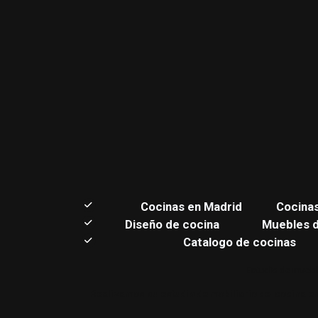
C
ocinas en Madrid
Cocina
Diseño de cocina
Muebles 
Catalogo de cocinas
Estudio de muebl
Realizamos su estudio de mobiliario de cocina en