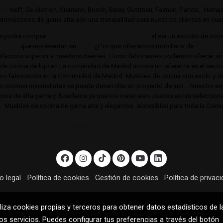
jo
: Neff, De dietrich, Siemens, Bosch, Balay, Guttman, Falmec, Pando,. Herra
omésticos de gama alta son una tranquilidad para nuestros clientes en cuant
e podrá comprar
Las mejores cocinas de Madrid
al ser un estudio de coc
a alta
que representan en
lujo
. ¿Por que ofrecemos mobiliario de
cocina d
acción superior a nuestros clientes. Como fabricantes podemos ofrecer un 
s de cocina de lujo en La comunidad de Madrid somos un referente en el sec
 con fabricación en la Comunidad de Madrid. Muebles de cocina con estilo y d
en cocinas minimalistas se puede desarrollar un proyecto de lujo . Nuestro equi
cocina de alta gama y duraderos ya que los materiales usados están selecci
o. Muebles de cocina de gama alta y elegantes. accesibles para toda la Co
, Boadilla, Majadahonda, Las Rozas, Barrio de Salamanca, Alcobendas,
noroeste, Aravaca y toda la Comunidad de Madrid.
o legal
Política de cookies
Gestión de cookies
Política de privac
liza cookies propias y terceros para obtener datos estadísticos de l
s servicios. Puedes configurar tus preferencias a través del botón