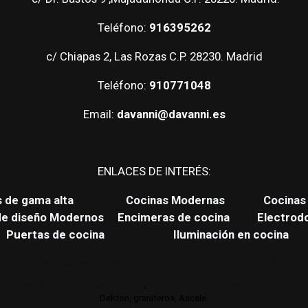
Teléfono:
916395262
c/ Chiapas 2, Las Rozas C.P. 28230. Madrid
Teléfono:
910771048
Email:
davanni@davanni.es
ENLACES DE INTERÉS:
s de gama alta
Cocinas Modernas
Cocinas 
de diseño Modernos
Encimeras de cocina
Electrod
Puertas de cocina
Iluminación en cocina
es de cocina de gama alta y lujo.
Cocinas de autor. Interiorismo de mobil
 gamas de cocina altas y de lujo
,
Trabajamos con los mejores distri
Dekton, graniteros, Ascale.