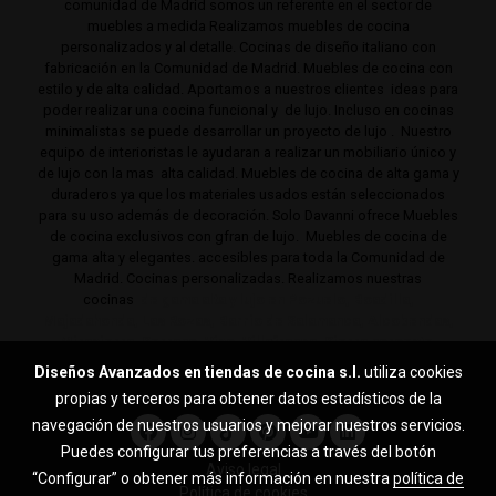
comunidad de Madrid somos un referente en el sector de
muebles a medida Realizamos muebles de cocina
personalizados y al detalle. Cocinas de diseño italiano con
fabricación en la Comunidad de Madrid. Muebles de cocina con
estilo y de alta calidad. Aportamos a nuestros clientes ideas para
poder realizar una cocina funcional y de lujo. Incluso en cocinas
minimalistas se puede desarrollar un proyecto de lujo . Nuestro
equipo de interioristas le ayudaran a realizar un mobiliario único y
de lujo con la mas alta calidad. Muebles de cocina de alta gama y
duraderos ya que los materiales usados están seleccionados
para su uso además de decoración. Solo Davanni ofrece Muebles
de cocina exclusivos con gfran de lujo. Muebles de cocina de
gama alta y elegantes. accesibles para toda la Comunidad de
Madrid. Cocinas personalizadas. Realizamos nuestras
cocinas
de gama alta y lujo en Pozuelo, Boadilla,
Majadahonda, Las Rozas, Barrio de Salamanca, Alcobendas,
Mirasierra, Serrano, Viso, Villafranca, Sierra noroeste,
Aravaca y toda la Comunidad de Madrid.
Diseños Avanzados en tiendas de cocina s.l.
utiliza cookies
propias y terceros para obtener datos estadísticos de la
navegación de nuestros usuarios y mejorar nuestros servicios.
Puedes configurar tus preferencias a través del botón
Aviso legal
“Configurar” o obtener más información en nuestra
política de
Política de cookies