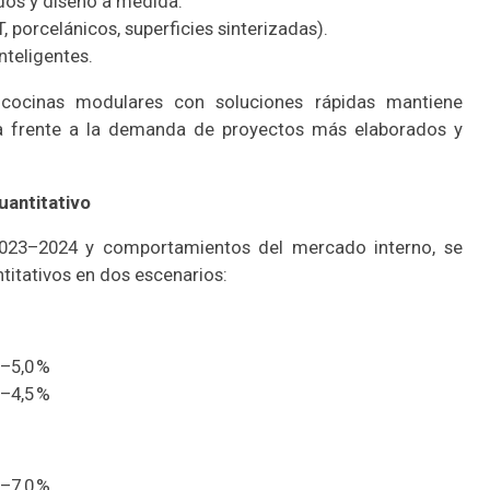
dos y diseño a medida.
, porcelánicos, superficies sinterizadas).
nteligentes.
 cocinas modulares con soluciones rápidas mantiene
iza frente a la demanda de proyectos más elaborados y
antitativo
2023–2024 y comportamientos del mercado interno, se
itativos en dos escenarios:
0–5,0 %
5–4,5 %
0–7,0 %