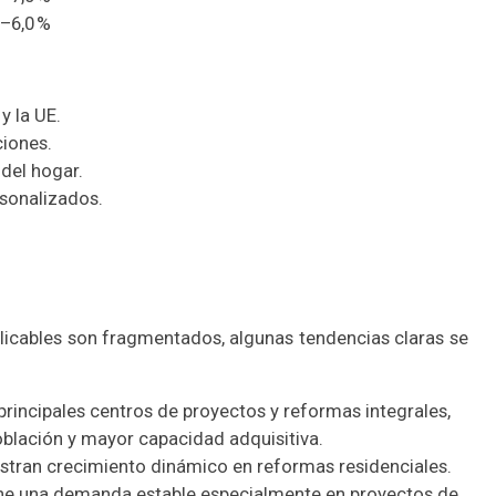
0–6,0 %
 la UE.
ciones.
 del hogar.
sonalizados.
licables son fragmentados, algunas tendencias claras se
principales centros de proyectos y reformas integrales,
blación y mayor capacidad adquisitiva.
tran crecimiento dinámico en reformas residenciales.
iene una demanda estable especialmente en proyectos de