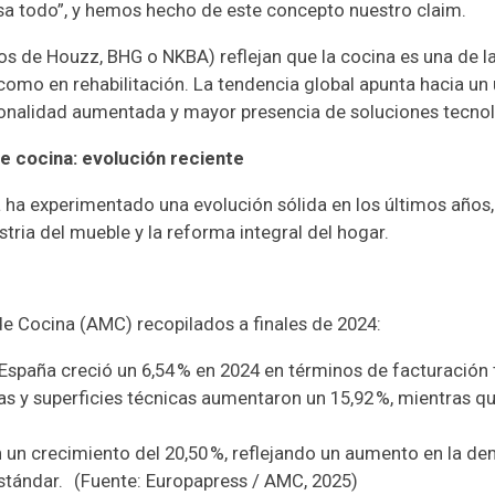
sa todo”, y hemos hecho de este concepto nuestro claim.
os de Houzz, BHG o NKBA) reflejan que la cocina es una de 
como en rehabilitación. La tendencia global apunta hacia un 
cionalidad aumentada y mayor presencia de soluciones tecnol
e cocina: evolución reciente
a ha experimentado una evolución sólida en los últimos año
ria del mueble y la reforma integral del hogar.
de Cocina (AMC) recopilados a finales de 2024:
España creció un 6,54 % en 2024 en términos de facturación t
s y superficies técnicas aumentaron un 15,92 %, mientras que
n un crecimiento del 20,50 %, reflejando un aumento en la d
stándar. (Fuente: Europapress / AMC, 2025)