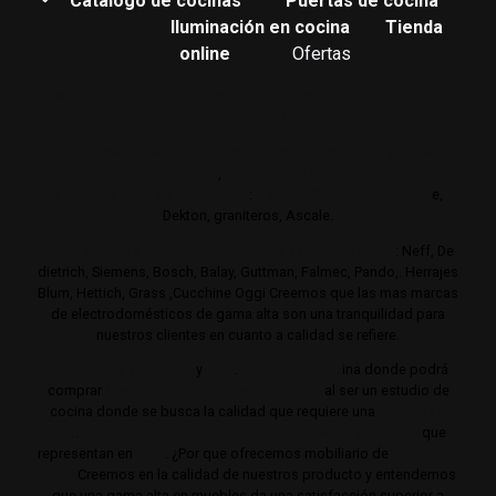
Catalogo de cocinas
Puertas de cocina
Iluminación en cocina
Tienda
online
Ofertas
Estudio de muebles de cocina de gama alta y lujo.
Cocinas de
autor. Interiorismo de mobiliario de cocina.
Realizamos su estudio de mobiliario de cocina en gamas de
cocina altas y de lujo
,
Trabajamos con los mejores
distribuidores de encimeras
:
Neolith,
Compac,
Sileston
e,
Dekton, graniteros, Ascale.
Distribuimos electrodomésticos de gama alta y lujo
: Neff, De
dietrich, Siemens, Bosch, Balay, Guttman, Falmec, Pando,. Herrajes
Blum, Hettich, Grass ,Cucchine Oggi Creemos que las mas marcas
de electrodomésticos de gama alta son una tranquilidad para
nuestros clientes en cuanto a calidad se refiere.
Cocinas de gama alta
y
lujo
.
Estudio de coc
ina donde podrá
comprar
Las mejores cocinas de Madrid
al ser un estudio de
cocina donde se busca la calidad que requiere una
cocina de
lujo
.
Trabajamos siempre con productos de gama alta
que
representan en
lujo
. ¿Por que ofrecemos mobiliario de
cocina de
lujo?
Creemos en la calidad de nuestros producto y entendemos
que una gama alta en muebles da una satisfacción superior a