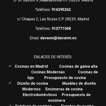
c/ Dr. Bastos 9 ,Majadahonda C.P. 28220. Madrid.
Teléfono:
916395262
c/ Chiapas 2, Las Rozas C.P. 28230. Madrid
Teléfono:
910771048
Email:
davanni@davanni.es
ENLACES DE INTERÉS:
C
ocinas en Madrid
Cocinas de gama alta
Cocinas Modernas
Cocinas de
lujo
Presupuesto de cocina
Diseño de cocina
Muebles de diseño
Modernos
Encimeras de cocina
Electrodomésticos
Presupuesto de
encimera