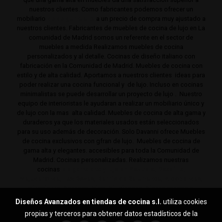
nuestros clientes. Como fabricantes podemos ofrecer un
mobiliario
de de gama alta
a un precio de compra muy ajustado a
nuestros clientes. Fabricantes de muebles de cocina de lujo en La
comunidad de Madrid somos un referente en el sector de
muebles a medida Realizamos muebles de cocina
personalizados y al detalle. Cocinas de diseño italiano con
fabricación en la Comunidad de Madrid. Muebles de cocina con
estilo y de alta calidad. Aportamos a nuestros clientes ideas para
poder realizar una cocina funcional y de lujo. Incluso en cocinas
minimalistas se puede desarrollar un proyecto de lujo . Nuestro
equipo de interioristas le ayudaran a realizar un mobiliario único y
de lujo con la mas alta calidad. Muebles de cocina de alta gama y
duraderos ya que los materiales usados están seleccionados
para su uso además de decoración. Solo Davanni ofrece Muebles
de cocina exclusivos con gfran de lujo. Muebles de cocina de
gama alta y elegantes. accesibles para toda la Comunidad de
Madrid. Cocinas personalizadas. Realizamos nuestras
cocinas
de gama alta y lujo en Pozuelo, Boadilla,
Majadahonda, Las Rozas, Barrio de Salamanca, Alcobendas,
Mirasierra, Serrano, Viso, Villafranca, Sierra noroeste,
Aravaca y toda la Comunidad de Madrid.
Diseños Avanzados en tiendas de cocina s.l.
utiliza cookies
propias y terceros para obtener datos estadísticos de la