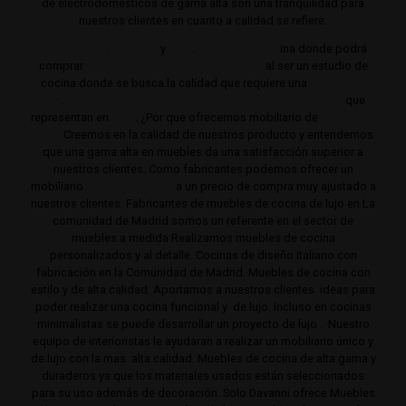
de electrodomésticos de gama alta son una tranquilidad para
nuestros clientes en cuanto a calidad se refiere.
Cocinas de gama alta
y
lujo
.
Estudio de coc
ina donde podrá
comprar
Las mejores cocinas de Madrid
al ser un estudio de
cocina donde se busca la calidad que requiere una
cocina de
lujo
.
Trabajamos siempre con productos de gama alta
que
representan en
lujo
. ¿Por que ofrecemos mobiliario de
cocina de
lujo?
Creemos en la calidad de nuestros producto y entendemos
que una gama alta en muebles da una satisfacción superior a
nuestros clientes. Como fabricantes podemos ofrecer un
mobiliario
de de gama alta
a un precio de compra muy ajustado a
nuestros clientes. Fabricantes de muebles de cocina de lujo en La
comunidad de Madrid somos un referente en el sector de
muebles a medida Realizamos muebles de cocina
personalizados y al detalle. Cocinas de diseño italiano con
fabricación en la Comunidad de Madrid. Muebles de cocina con
estilo y de alta calidad. Aportamos a nuestros clientes ideas para
poder realizar una cocina funcional y de lujo. Incluso en cocinas
minimalistas se puede desarrollar un proyecto de lujo . Nuestro
equipo de interioristas le ayudaran a realizar un mobiliario único y
de lujo con la mas alta calidad. Muebles de cocina de alta gama y
duraderos ya que los materiales usados están seleccionados
para su uso además de decoración. Solo Davanni ofrece Muebles