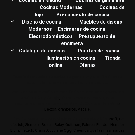
C
ocinas en Madrid
Cocinas de gama alta
Cocinas Modernas
Cocinas de
lujo
Presupuesto de cocina
Diseño de cocina
Muebles de diseño
Modernos
Encimeras de cocina
Electrodomésticos
Presupuesto de
encimera
Catalogo de cocinas
Puertas de cocina
Iluminación en cocina
Tienda
online
Ofertas
Estudio de muebles de cocina de gama alta y lujo.
Cocinas de
autor. Interiorismo de mobiliario de cocina.
Realizamos su estudio de mobiliario de cocina en gamas de
cocina altas y de lujo
,
Trabajamos con los mejores
distribuidores de encimeras
:
Neolith,
Compac,
Sileston
e,
Dekton, graniteros, Ascale.
Distribuimos electrodomésticos de gama alta y lujo
: Neff, De
dietrich, Siemens, Bosch, Balay, Guttman, Falmec, Pando,. Herrajes
Blum, Hettich, Grass ,Cucchine Oggi Creemos que las mas marcas