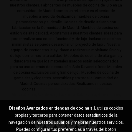
nuestros clientes. Fabricantes de muebles de cocina de lujo en La
comunidad de Madrid somos un referente en el sector de
muebles a medida Realizamos muebles de cocina
personalizados y al detalle. Cocinas de diseño italiano con
fabricación en la Comunidad de Madrid. Muebles de cocina con
estilo y de alta calidad. Aportamos a nuestros clientes ideas para
poder realizar una cocina funcional y de lujo. Incluso en cocinas
minimalistas se puede desarrollar un proyecto de lujo . Nuestro
equipo de interioristas le ayudaran a realizar un mobiliario único y
de lujo con la mas alta calidad. Muebles de cocina de alta gama y
duraderos ya que los materiales usados están seleccionados
para su uso además de decoración. Solo Davanni ofrece Muebles
de cocina exclusivos con gfran de lujo. Muebles de cocina de
gama alta y elegantes. accesibles para toda la Comunidad de
Madrid. Cocinas personalizadas. Realizamos nuestras
cocinas
de gama alta y lujo en Pozuelo, Boadilla,
Majadahonda, Las Rozas, Barrio de Salamanca, Alcobendas,
Mirasierra, Serrano, Viso, Villafranca, Sierra noroeste,
Aravaca y toda la Comunidad de Madrid.
Diseños Avanzados en tiendas de cocina s.l.
utiliza cookies
propias y terceros para obtener datos estadísticos de la
navegación de nuestros usuarios y mejorar nuestros servicios.
Puedes configurar tus preferencias a través del botón