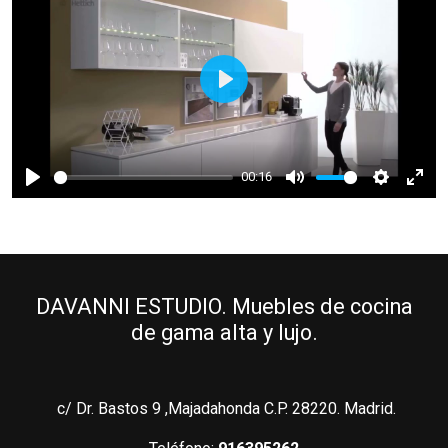
Play
00:16
Play
Mute
Settings
Ente
full
DAVANNI ESTUDIO. Muebles de cocina
de gama alta y lujo.
c/ Dr. Bastos 9 ,Majadahonda C.P. 28220. Madrid.