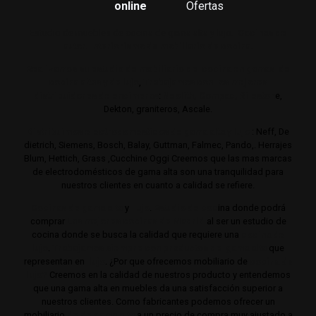
online
Ofertas
Estudio de muebles de cocina de gama alta y lujo.
Cocinas de
autor. Interiorismo de mobiliario de cocina.
Realizamos su estudio de mobiliario de cocina en gamas de
cocina altas y de lujo
,
Trabajamos con los mejores
distribuidores de encimeras
:
Neolith,
Compac,
Sileston
e,
Dekton, graniteros, Ascale.
Distribuimos electrodomésticos de gama alta y lujo
: Neff, De
dietrich, Siemens, Bosch, Balay, Guttman, Falmec, Pando,. Herrajes
Blum, Hettich, Grass ,Cucchine Oggi Creemos que las mas marcas
de electrodomésticos de gama alta son una tranquilidad para
nuestros clientes en cuanto a calidad se refiere.
Cocinas de gama alta
y
lujo
.
Estudio de coc
ina donde podrá
comprar
Las mejores cocinas de Madrid
al ser un estudio de
cocina donde se busca la calidad que requiere una
cocina de
lujo
.
Trabajamos siempre con productos de gama alta
que
representan en
lujo
. ¿Por que ofrecemos mobiliario de
cocina de
lujo?
Creemos en la calidad de nuestros producto y entendemos
que una gama alta en muebles da una satisfacción superior a
nuestros clientes. Como fabricantes podemos ofrecer un
mobiliario
de de gama alta
a un precio de compra muy ajustado a