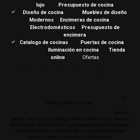
lujo
Presupuesto de cocina
Diseño de cocina
Muebles de diseño
Modernos
Encimeras de cocina
Electrodomésticos
Presupuesto de
encimera
Catalogo de cocinas
Puertas de cocina
Iluminación en cocina
Tienda
online
Ofertas
Estudio de muebles de cocina de gama alta y lujo.
Cocinas de
autor. Interiorismo de mobiliario de cocina.
Realizamos su estudio de mobiliario de cocina en gamas de
cocina altas y de lujo
,
Trabajamos con los mejores
distribuidores de encimeras
:
Neolith,
Compac,
Sileston
e,
Dekton, graniteros, Ascale.
Distribuimos electrodomésticos de gama alta y lujo
: Neff, De
dietrich, Siemens, Bosch, Balay, Guttman, Falmec, Pando,. Herrajes
Blum, Hettich, Grass ,Cucchine Oggi Creemos que las mas marcas
de electrodomésticos de gama alta son una tranquilidad para
nuestros clientes en cuanto a calidad se refiere.