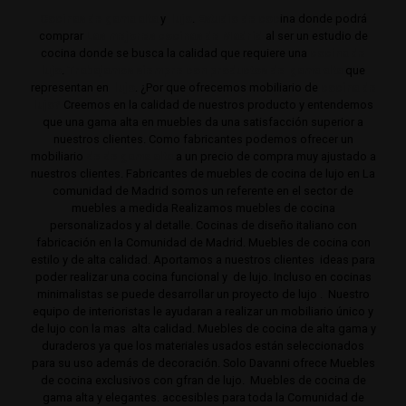
Cocinas de gama alta
y
lujo
.
Estudio de coc
ina donde podrá
comprar
Las mejores cocinas de Madrid
al ser un estudio de
cocina donde se busca la calidad que requiere una
cocina de
lujo
.
Trabajamos siempre con productos de gama alta
que
representan en
lujo
. ¿Por que ofrecemos mobiliario de
cocina de
lujo?
Creemos en la calidad de nuestros producto y entendemos
que una gama alta en muebles da una satisfacción superior a
nuestros clientes. Como fabricantes podemos ofrecer un
mobiliario
de de gama alta
a un precio de compra muy ajustado a
nuestros clientes. Fabricantes de muebles de cocina de lujo en La
comunidad de Madrid somos un referente en el sector de
muebles a medida Realizamos muebles de cocina
personalizados y al detalle. Cocinas de diseño italiano con
fabricación en la Comunidad de Madrid. Muebles de cocina con
estilo y de alta calidad. Aportamos a nuestros clientes ideas para
poder realizar una cocina funcional y de lujo. Incluso en cocinas
minimalistas se puede desarrollar un proyecto de lujo . Nuestro
equipo de interioristas le ayudaran a realizar un mobiliario único y
de lujo con la mas alta calidad. Muebles de cocina de alta gama y
duraderos ya que los materiales usados están seleccionados
para su uso además de decoración. Solo Davanni ofrece Muebles
de cocina exclusivos con gfran de lujo. Muebles de cocina de
gama alta y elegantes. accesibles para toda la Comunidad de