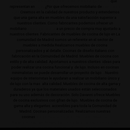
lujo
.
Trabajamos siempre con productos de gama alta
que
representan en
lujo
. ¿Por que ofrecemos mobiliario de
cocina de
lujo?
Creemos en la calidad de nuestros producto y entendemos
que una gama alta en muebles da una satisfacción superior a
nuestros clientes. Como fabricantes podemos ofrecer un
mobiliario
de de gama alta
a un precio de compra muy ajustado a
nuestros clientes. Fabricantes de muebles de cocina de lujo en La
comunidad de Madrid somos un referente en el sector de
muebles a medida Realizamos muebles de cocina
personalizados y al detalle. Cocinas de diseño italiano con
fabricación en la Comunidad de Madrid. Muebles de cocina con
estilo y de alta calidad. Aportamos a nuestros clientes ideas para
poder realizar una cocina funcional y de lujo. Incluso en cocinas
minimalistas se puede desarrollar un proyecto de lujo . Nuestro
equipo de interioristas le ayudaran a realizar un mobiliario único y
de lujo con la mas alta calidad. Muebles de cocina de alta gama y
duraderos ya que los materiales usados están seleccionados
para su uso además de decoración. Solo Davanni ofrece Muebles
de cocina exclusivos con gfran de lujo. Muebles de cocina de
gama alta y elegantes. accesibles para toda la Comunidad de
Madrid. Cocinas personalizadas. Realizamos nuestras
cocinas
de gama alta y lujo en Pozuelo, Boadilla,
Majadahonda, Las Rozas, Barrio de Salamanca, Alcobendas,
Mirasierra, Serrano, Viso, Villafranca, Sierra noroeste,