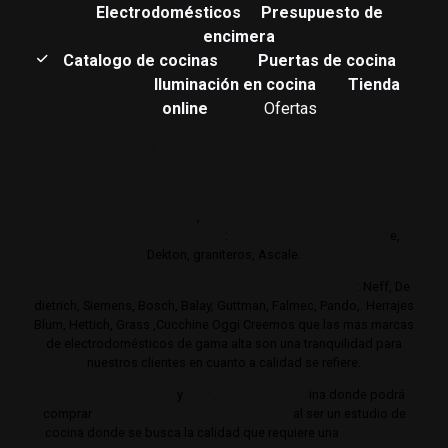
Electrodomésticos
Presupuesto de
encimera
Catalogo de cocinas
Puertas de cocina
Iluminación en cocina
Tienda
online
Ofertas
Estudio de muebles de cocina de gama alta y lujo.
Cocinas de
autor. Interiorismo de mobiliario de cocina.
Realizamos su estudio de mobiliario de cocina en gamas de
cocina altas y de lujo
,
Trabajamos con los mejores
distribuidores de encimeras
:
Neolith,
Compac,
Sileston
e,
Dekton, graniteros, Ascale.
Distribuimos electrodomésticos de gama alta y lujo
: Neff, De
dietrich, Siemens, Bosch, Balay, Guttman, Falmec, Pando,. Herrajes
Blum, Hettich, Grass ,Cucchine Oggi Creemos que las mas marcas
de electrodomésticos de gama alta son una tranquilidad para
nuestros clientes en cuanto a calidad se refiere.
Cocinas de gama alta
y
lujo
.
Estudio de coc
ina donde podrá
comprar
Las mejores cocinas de Madrid
al ser un estudio de
cocina donde se busca la calidad que requiere una
cocina de