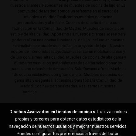
nuestros clientes. Fabricantes de muebles de cocina de lujo en La
comunidad de Madrid somos un referente en el sector de
muebles a medida Realizamos muebles de cocina
personalizados y al detalle. Cocinas de diseño italiano con
fabricación en la Comunidad de Madrid. Muebles de cocina con
estilo y de alta calidad. Aportamos a nuestros clientes ideas para
poder realizar una cocina funcional y de lujo. Incluso en cocinas
minimalistas se puede desarrollar un proyecto de lujo . Nuestro
equipo de interioristas le ayudaran a realizar un mobiliario único y
de lujo con la mas alta calidad. Muebles de cocina de alta gama y
duraderos ya que los materiales usados están seleccionados
para su uso además de decoración. Solo Davanni ofrece Muebles
de cocina exclusivos con gfran de lujo. Muebles de cocina de
gama alta y elegantes. accesibles para toda la Comunidad de
Madrid. Cocinas personalizadas. Realizamos nuestras
cocinas
de gama alta y lujo en Pozuelo, Boadilla,
Majadahonda, Las Rozas, Barrio de Salamanca, Alcobendas,
Mirasierra, Serrano, Viso, Villafranca, Sierra noroeste,
Aravaca y toda la Comunidad de Madrid.
Diseños Avanzados en tiendas de cocina s.l.
utiliza cookies
propias y terceros para obtener datos estadísticos de la
navegación de nuestros usuarios y mejorar nuestros servicios.
Puedes configurar tus preferencias a través del botón