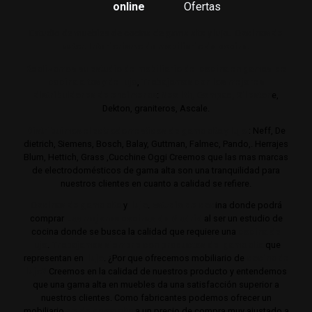
online
Ofertas
Estudio de muebles de cocina de gama alta y lujo.
Cocinas de
autor. Interiorismo de mobiliario de cocina.
Realizamos su estudio de mobiliario de cocina en gamas de
cocina altas y de lujo
,
Trabajamos con los mejores
distribuidores de encimeras
:
Neolith,
Compac,
Sileston
e,
Dekton, graniteros, Ascale.
Distribuimos electrodomésticos de gama alta y lujo
: Neff, De
dietrich, Siemens, Bosch, Balay, Guttman, Falmec, Pando,. Herrajes
Blum, Hettich, Grass ,Cucchine Oggi Creemos que las mas marcas
de electrodomésticos de gama alta son una tranquilidad para
nuestros clientes en cuanto a calidad se refiere.
Cocinas de gama alta
y
lujo
.
Estudio de coc
ina donde podrá
comprar
Las mejores cocinas de Madrid
al ser un estudio de
cocina donde se busca la calidad que requiere una
cocina de
lujo
.
Trabajamos siempre con productos de gama alta
que
representan en
lujo
. ¿Por que ofrecemos mobiliario de
cocina de
lujo?
Creemos en la calidad de nuestros producto y entendemos
que una gama alta en muebles da una satisfacción superior a
nuestros clientes. Como fabricantes podemos ofrecer un
mobiliario
de de gama alta
a un precio de compra muy ajustado a